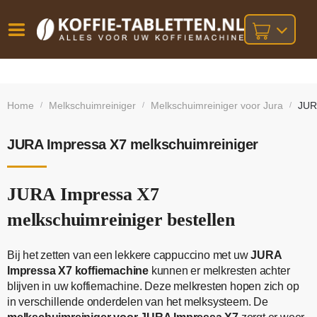
Vóór
Gratis
14 dagen
verzending
omruilgarantie!
16:00
Home
Melkschuimreiniger
Melkschuimreiniger voor Jura
JUR
/
/
/
bij orders
besteld,
volgende
boven
werkdag
€25,-
geleverd!
JURA Impressa X7 melkschuimreiniger
JURA Impressa X7
melkschuimreiniger bestellen
Bij het zetten van een lekkere cappuccino met uw
JURA
Impressa X7 koffiemachine
kunnen er melkresten achter
blijven in uw koffiemachine. Deze melkresten hopen zich op
in verschillende onderdelen van het melksysteem. De