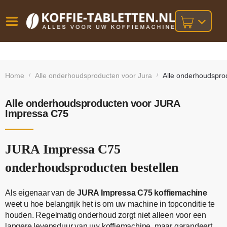
Vóór
Gratis
14 dagen
verzending
omruilgarantie!
16:00
Home
Alle onderhoudsproducten voor Jura
Alle onderhoudspro
/
/
bij orders
besteld,
volgende
boven
werkdag
€25,-
geleverd!
Alle onderhoudsproducten voor JURA
Impressa C75
JURA Impressa C75
onderhoudsproducten bestellen
Als eigenaar van de
JURA Impressa C75 koffiemachine
weet u hoe belangrijk het is om uw machine in topconditie te
houden. Regelmatig onderhoud zorgt niet alleen voor een
langere levensduur van uw koffiemachine, maar garandeert