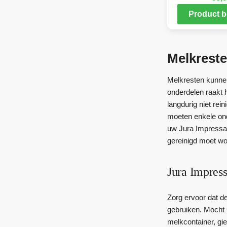
Product b
Melkreste
Melkresten kunnen
onderdelen raakt 
langdurig niet rei
moeten enkele ond
uw Jura Impressa 
gereinigd moet wo
Jura Impress
Zorg ervoor dat d
gebruiken. Mocht 
melkcontainer, gi