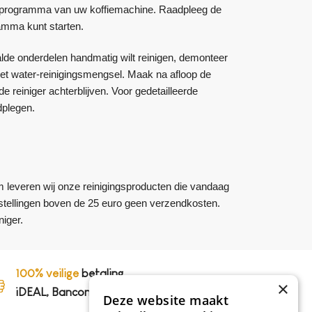
ingsprogramma van uw koffiemachine. Raadpleeg de
ramma kunt starten.
lde onderdelen handmatig wilt reinigen, demonteer
et water-reinigingsmengsel. Maak na afloop de
reiniger achterblijven. Voor gedetailleerde
dplegen.
m leveren wij onze reinigingsproducten die vandaag
bestellingen boven de 25 euro geen verzendkosten.
iger.
100% veilige
betaling,
×
iDEAL, Bancontact en op rekening
Deze website maakt