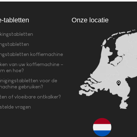
e-tabletten
Onze locatie
kingstabletten
ingstabletten
ingstabletten koffiemachine
ken van uw koffiemachine –
m en hoe?
inigingstabletten voor de
machine gebruiken?
ten of vloeibare ontkalker?
stelde vragen