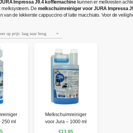
JURA Impressa J9.4 koffiemachine
kunnen er melkresten achte
et melksysteem. De
melkschuimreiniger voor JURA Impressa J
ten van de lekkerste cappuccino of latte macchiato. Voor de veili
reiniger
Melkschuimreiniger
– 250 ml
voor Jura – 1000 ml
95
€
13,95