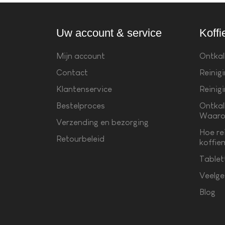
Uw account & service
Koffi
Mijn account
Ontkal
Contact
Reinig
Klantenservice
Reinig
Bestelproces
Ontkal
Waaro
Verzending en bezorging
Hoe re
Retourbeleid
koffie
Tablet
Veelge
Blog