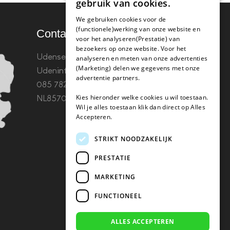
gebruik van cookies.
We gebruiken cookies voor de
(functionele)werking van onze website en
Contact
voor het analyseren(Prestatie) van
bezoekers op onze website. Voor het
Udenseweg 8B 5405 PA
analyseren en meten van onze advertenties
(Marketing) delen we gegevens met onze
Uden
info(@)koffie-tabletten.nl
Tel.
advertentie partners.
085 782 5578KvK 67529623 Btw:
Kies hieronder welke cookies u wil toestaan.
NL857053759B01
Wil je alles toestaan klik dan direct op Alles
Accepteren.
STRIKT NOODZAKELIJK
PRESTATIE
MARKETING
FUNCTIONEEL
ALLES ACCEPTEREN