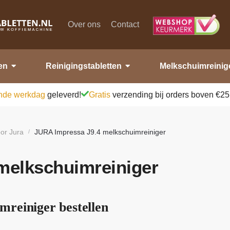
Over ons
Contact
en
Reinigingstabletten
Melkschuimreinig
nde werkdag
geleverd!
Gratis
verzending bij orders boven €25
or Jura
JURA Impressa J9.4 melkschuimreiniger
/
melkschuimreiniger
reiniger bestellen