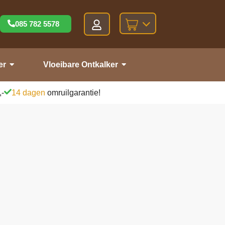
085 782 5578
er
Vloeibare Ontkalker
,-
14 dagen
omruilgarantie!