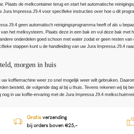
aar. Plaats de melkcontainer terug en start het automatische reinig
w Jura Impressa J9.4 voor specifieke instructies over hoe u dit prog
ssa J9.4 geen automatisch reinigingsprogramma heeft of als u bepaa
n van het melksysteem. Plaats deze in een bak en vul deze bak met h
andere onderdelen goed schoon met water zodat er geen resten van de 
ecifieke stappen kunt u de handleiding van uw Jura Impressa J9.4 raa
teld, morgen in huis
 u uw koffiemachine weer zo snel mogelijk weer wilt gebruiken. Daaro
den besteld, de volgende dag al bij u thuis. Tevens rekenen wij bij 
 nog in uw koffie-ervaring met de Jura Impressa J9.4 melkschuimrein
Gratis
verzending
bij orders boven €25,-