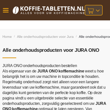
Vóór
Gratis
14 dagen
verzending
omruilgarantie!
16:00
Home
Alle onderhoudsproducten voor Jura
Alle onderhoudspr
/
/
bij orders
besteld,
volgende
boven
werkdag
€25,-
geleverd!
Alle onderhoudsproducten voor JURA ONO
JURA ONO onderhoudsproducten bestellen
Als eigenaar van de
JURA ONO koffiemachine
weet u hoe
belangrijk het is om uw machine in topconditie te houden.
Regelmatig onderhoud zorgt niet alleen voor een langere
levensduur van uw koffiemachine, maar garandeert ook dat u
dagelijks kunt genieten van de perfecte kop koffie. Op deze
pagina vindt u een uitgebreide selectie van essentiële
onderhoudsproducten, zorgvuldig geselecteerd om uw
JURA
ONO koffiemachine
optimaal te laten presteren. Van