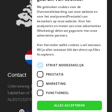
We gebruiken cookies voor de
(functionele)werking van onze website en
voor het analyseren(Prestatie) van
bezoekers op onze website. Voor het
analyseren en meten van onze advertenties
(Marketing) delen we gegevens met onze
advertentie partners.
Kies hieronder welke cookies u wil toestaan.
Wil je alles toestaan klik dan direct op Alles
Accepteren.
STRIKT NOODZAKELIJK
Contact
PRESTATIE
MARKETING
Udenseweg 8B 5405 PA Uden
info(@)koffie-
tabletten.nl
Tel. 085 782 5578KvK 67529623 Btw:
FUNCTIONEEL
NL857053759B01
ALLES ACCEPTEREN