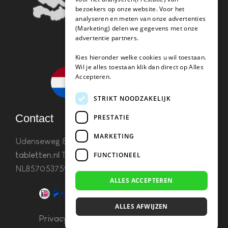
bezoekers op onze website. Voor het
analyseren en meten van onze advertenties
(Marketing) delen we gegevens met onze
advertentie partners.
Kies hieronder welke cookies u wil toestaan.
Wil je alles toestaan klik dan direct op Alles
Accepteren.
STRIKT NOODZAKELIJK
Contact
PRESTATIE
MARKETING
Udenseweg 8B 5405 PA Uden
info(@)koffie-
tabletten.nl
Tel. 085 782 5578KvK 67529623 Btw:
FUNCTIONEEL
NL857053759B01
ALLES ACCEPTEREN
ALLES AFWIJZEN
Privacy & Cookies
–
Algemene Voorwaarden