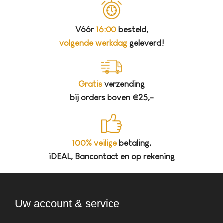
Vóór
16:00
besteld,
volgende werkdag
geleverd!
Gratis
verzending
bij orders boven €25,-
100% veilige
betaling,
iDEAL, Bancontact en op rekening
Uw account & service