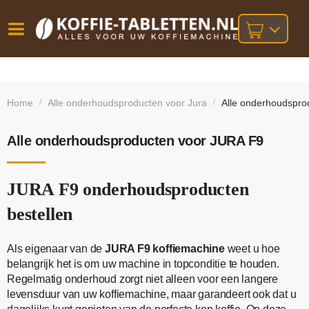
Vóór
Gratis
14 dagen
verzending
omruilgarantie!
16:00
Home
Alle onderhoudsproducten voor Jura
Alle onderhoudspro
/
/
bij orders
besteld,
volgende
boven
werkdag
€25,-
geleverd!
Alle onderhoudsproducten voor JURA F9
JURA F9 onderhoudsproducten
bestellen
Als eigenaar van de
JURA F9 koffiemachine
weet u hoe
belangrijk het is om uw machine in topconditie te houden.
Regelmatig onderhoud zorgt niet alleen voor een langere
levensduur van uw koffiemachine, maar garandeert ook dat u