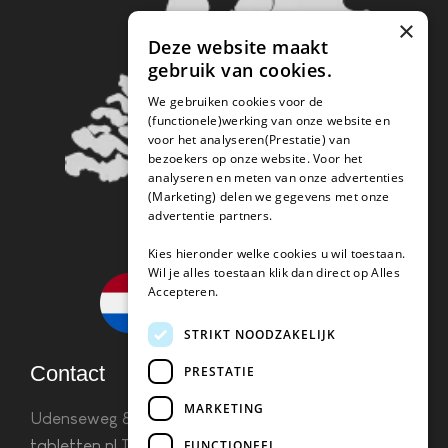
×
Deze website maakt
gebruik van cookies.
We gebruiken cookies voor de
(functionele)werking van onze website en
voor het analyseren(Prestatie) van
bezoekers op onze website. Voor het
analyseren en meten van onze advertenties
(Marketing) delen we gegevens met onze
advertentie partners.
Kies hieronder welke cookies u wil toestaan.
Wil je alles toestaan klik dan direct op Alles
Accepteren.
STRIKT NOODZAKELIJK
Contact
PRESTATIE
MARKETING
Udenseweg 8B 5405 PA Uden
info(@)koffie-
tabletten.nl
Tel. 085 782 5578KvK 67529623 Btw:
FUNCTIONEEL