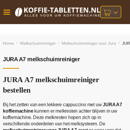
Vóór
Gratis
14 dagen
verzending
omruilgarantie!
16:00
Home
Melkschuimreiniger
Melkschuimreiniger voor Jura
JUR
/
/
/
bij orders
besteld,
volgende
boven
werkdag
€25,-
geleverd!
JURA A7 melkschuimreiniger
JURA A7 melkschuimreiniger
bestellen
Bij het zetten van een lekkere cappuccino met uw
JURA A7
koffiemachine
kunnen er melkresten achter blijven in uw
koffiemachine. Deze melkresten hopen zich op in
verschillende onderdelen van het melksysteem. De