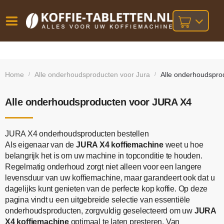
Vóór
Gratis
14 dagen
verzending
omruilgarantie!
16:00
Home
Alle onderhoudsproducten voor Jura
Alle onderhoudspro
/
/
bij orders
besteld,
volgende
boven
werkdag
€25,-
geleverd!
Alle onderhoudsproducten voor JURA X4
JURA X4 onderhoudsproducten bestellen
Als eigenaar van de
JURA X4 koffiemachine
weet u hoe
belangrijk het is om uw machine in topconditie te houden.
Regelmatig onderhoud zorgt niet alleen voor een langere
levensduur van uw koffiemachine, maar garandeert ook dat u
dagelijks kunt genieten van de perfecte kop koffie. Op deze
pagina vindt u een uitgebreide selectie van essentiële
onderhoudsproducten, zorgvuldig geselecteerd om uw
JURA
X4 koffiemachine
optimaal te laten presteren. Van