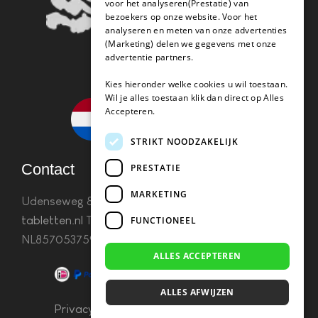
voor het analyseren(Prestatie) van
bezoekers op onze website. Voor het
analyseren en meten van onze advertenties
(Marketing) delen we gegevens met onze
advertentie partners.
Kies hieronder welke cookies u wil toestaan.
Wil je alles toestaan klik dan direct op Alles
Accepteren.
STRIKT NOODZAKELIJK
Contact
PRESTATIE
MARKETING
Udenseweg 8B 5405 PA Uden
info(@)koffie-
tabletten.nl
Tel. 085 782 5578KvK 67529623 Btw:
FUNCTIONEEL
NL857053759B01
ALLES ACCEPTEREN
ALLES AFWIJZEN
Privacy & Cookies
–
Algemene Voorwaarden