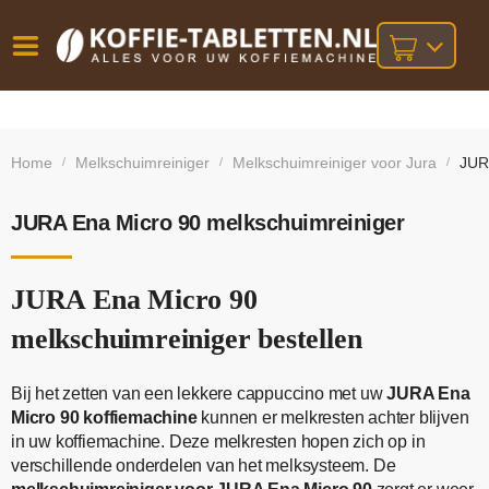
Vóór
Gratis
14 dagen
verzending
omruilgarantie!
16:00
Home
Melkschuimreiniger
Melkschuimreiniger voor Jura
JUR
/
/
/
bij orders
besteld,
volgende
boven
werkdag
€25,-
geleverd!
JURA Ena Micro 90 melkschuimreiniger
JURA Ena Micro 90
melkschuimreiniger bestellen
Bij het zetten van een lekkere cappuccino met uw
JURA Ena
Micro 90 koffiemachine
kunnen er melkresten achter blijven
in uw koffiemachine. Deze melkresten hopen zich op in
verschillende onderdelen van het melksysteem. De