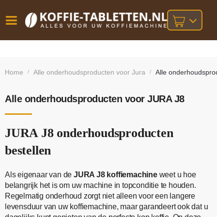
Vóór
Gratis
14 dagen
verzending
omruilgarantie!
16:00
Home
Alle onderhoudsproducten voor Jura
Alle onderhoudspro
/
/
bij orders
besteld,
volgende
boven
werkdag
€25,-
geleverd!
Alle onderhoudsproducten voor JURA J8
JURA J8 onderhoudsproducten
bestellen
Als eigenaar van de
JURA J8 koffiemachine
weet u hoe
belangrijk het is om uw machine in topconditie te houden.
Regelmatig onderhoud zorgt niet alleen voor een langere
levensduur van uw koffiemachine, maar garandeert ook dat u