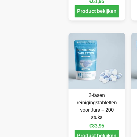
€
61,95
Product bekijken
2-fasen
reinigingstabletten
voor Jura – 200
stuks
€
83,95
Product bekijken