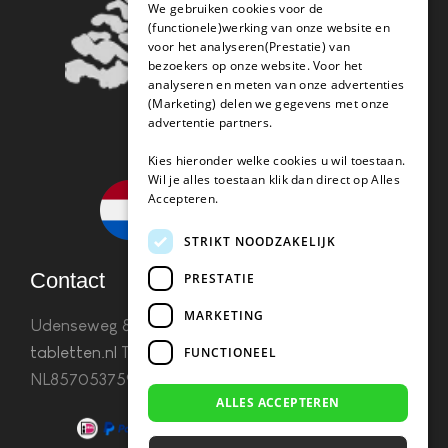
We gebruiken cookies voor de
(functionele)werking van onze website en
voor het analyseren(Prestatie) van
bezoekers op onze website. Voor het
analyseren en meten van onze advertenties
(Marketing) delen we gegevens met onze
advertentie partners.
Kies hieronder welke cookies u wil toestaan.
Wil je alles toestaan klik dan direct op Alles
Accepteren.
STRIKT NOODZAKELIJK
Contact
PRESTATIE
MARKETING
Udenseweg 8B 5405 PA Uden
info(@)koffie-
tabletten.nl
Tel. 085 782 5578KvK 67529623 Btw:
FUNCTIONEEL
NL857053759B01
ALLES ACCEPTEREN