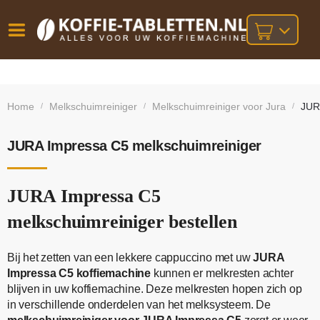
Vóór
Gratis
14 dagen
verzending
omruilgarantie!
16:00
Home
Melkschuimreiniger
Melkschuimreiniger voor Jura
JUR
/
/
/
bij orders
besteld,
volgende
boven
werkdag
€25,-
geleverd!
JURA Impressa C5 melkschuimreiniger
JURA Impressa C5
melkschuimreiniger bestellen
Bij het zetten van een lekkere cappuccino met uw
JURA
Impressa C5 koffiemachine
kunnen er melkresten achter
blijven in uw koffiemachine. Deze melkresten hopen zich op
in verschillende onderdelen van het melksysteem. De