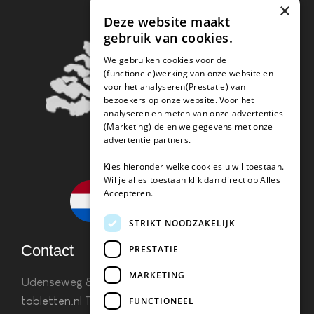
×
Deze website maakt
gebruik van cookies.
We gebruiken cookies voor de
(functionele)werking van onze website en
voor het analyseren(Prestatie) van
bezoekers op onze website. Voor het
analyseren en meten van onze advertenties
(Marketing) delen we gegevens met onze
advertentie partners.
Kies hieronder welke cookies u wil toestaan.
Wil je alles toestaan klik dan direct op Alles
Accepteren.
STRIKT NOODZAKELIJK
Contact
PRESTATIE
MARKETING
Udenseweg 8B 5405 PA Uden
info(@)koffie-
tabletten.nl
Tel. 085 782 5578KvK 67529623 Btw:
FUNCTIONEEL