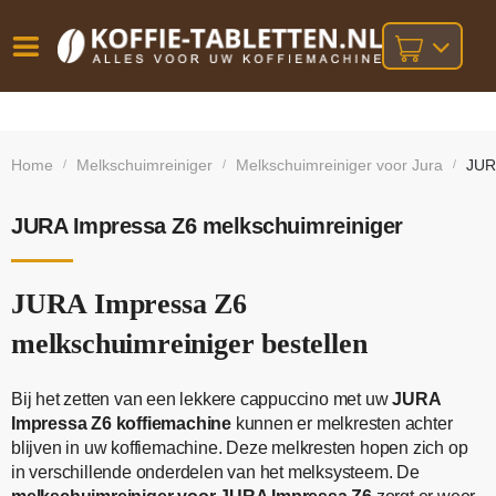
Vóór
Gratis
14 dagen
verzending
omruilgarantie!
16:00
Home
Melkschuimreiniger
Melkschuimreiniger voor Jura
JUR
/
/
/
bij orders
besteld,
volgende
boven
werkdag
€25,-
geleverd!
JURA Impressa Z6 melkschuimreiniger
JURA Impressa Z6
melkschuimreiniger bestellen
Bij het zetten van een lekkere cappuccino met uw
JURA
Impressa Z6 koffiemachine
kunnen er melkresten achter
blijven in uw koffiemachine. Deze melkresten hopen zich op
in verschillende onderdelen van het melksysteem. De