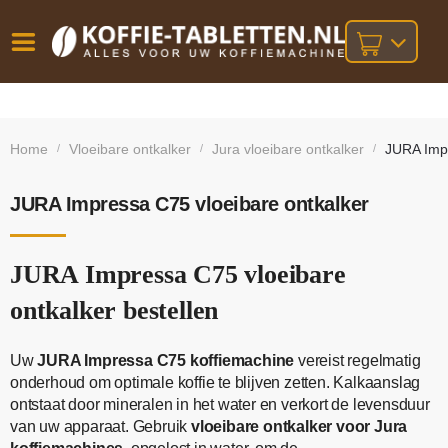
Vóór
Gratis
14 dagen
verzending
omruilgarantie!
16:00
Home
Vloeibare ontkalker
Jura vloeibare ontkalker
JURA Impr
/
/
/
bij orders
besteld,
volgende
boven
werkdag
€25,-
geleverd!
JURA Impressa C75 vloeibare ontkalker
JURA Impressa C75 vloeibare
ontkalker bestellen
Uw
JURA Impressa C75 koffiemachine
vereist regelmatig
onderhoud om optimale koffie te blijven zetten. Kalkaanslag
ontstaat door mineralen in het water en verkort de levensduur
van uw apparaat. Gebruik
vloeibare ontkalker voor Jura