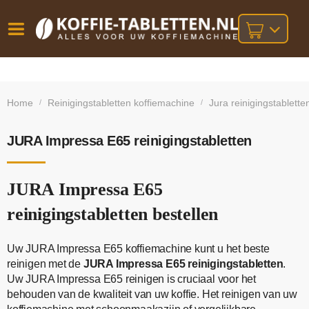
Vóór
Gratis
14 dagen
verzending
omruilgarantie!
16:00
Home
Reinigingstabletten koffiemachine
Jura reinigingstablette
/
/
bij orders
besteld,
volgende
boven
werkdag
€25,-
geleverd!
JURA Impressa E65 reinigingstabletten
JURA Impressa E65
reinigingstabletten bestellen
Uw JURA Impressa E65 koffiemachine kunt u het beste
reinigen met de
JURA Impressa E65 reinigingstabletten
.
Uw JURA Impressa E65 reinigen is cruciaal voor het
behouden van de kwaliteit van uw koffie. Het reinigen van uw