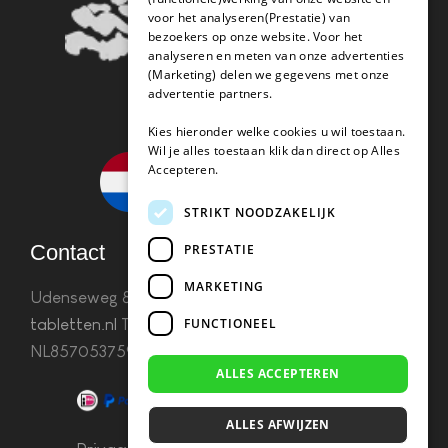
voor het analyseren(Prestatie) van
bezoekers op onze website. Voor het
analyseren en meten van onze advertenties
(Marketing) delen we gegevens met onze
advertentie partners.
Kies hieronder welke cookies u wil toestaan.
Wil je alles toestaan klik dan direct op Alles
Accepteren.
STRIKT NOODZAKELIJK
Contact
PRESTATIE
MARKETING
Udenseweg 8B 5405 PA Uden
info(@)koffie-
FUNCTIONEEL
tabletten.nl
Tel. 085 782 5578KvK 67529623 Btw:
NL857053759B01
ALLES ACCEPTEREN
ALLES AFWIJZEN