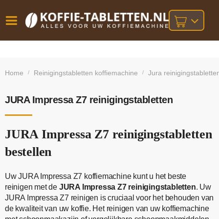
Vóór
Gratis
14 dagen
verzending
omruilgarantie!
16:00
Home
Reinigingstabletten koffiemachine
Jura reinigingstablette
/
/
bij orders
besteld,
volgende
boven
werkdag
€25,-
geleverd!
JURA Impressa Z7 reinigingstabletten
JURA Impressa Z7 reinigingstabletten
bestellen
Uw JURA Impressa Z7 koffiemachine kunt u het beste
reinigen met de
JURA Impressa Z7 reinigingstabletten
. Uw
JURA Impressa Z7 reinigen is cruciaal voor het behouden van
de kwaliteit van uw koffie. Het reinigen van uw koffiemachine