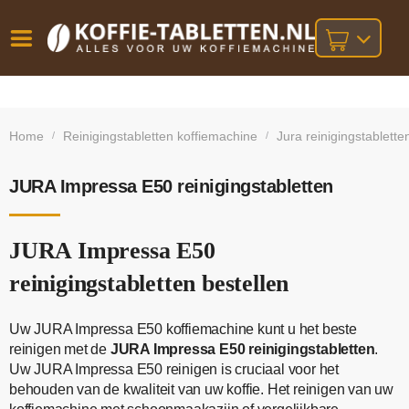
Vóór
Gratis
14 dagen
verzending
omruilgarantie!
16:00
Home
Reinigingstabletten koffiemachine
Jura reinigingstablette
/
/
bij orders
besteld,
volgende
boven
werkdag
€25,-
geleverd!
JURA Impressa E50 reinigingstabletten
JURA Impressa E50
reinigingstabletten bestellen
Uw JURA Impressa E50 koffiemachine kunt u het beste
reinigen met de
JURA Impressa E50 reinigingstabletten
.
Uw JURA Impressa E50 reinigen is cruciaal voor het
behouden van de kwaliteit van uw koffie. Het reinigen van uw