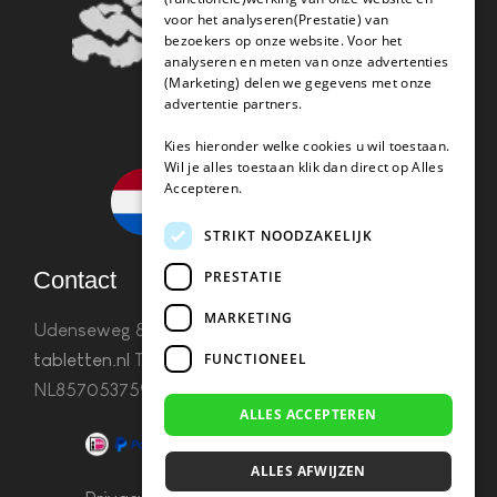
voor het analyseren(Prestatie) van
bezoekers op onze website. Voor het
analyseren en meten van onze advertenties
(Marketing) delen we gegevens met onze
advertentie partners.
Kies hieronder welke cookies u wil toestaan.
Wil je alles toestaan klik dan direct op Alles
Accepteren.
STRIKT NOODZAKELIJK
Contact
PRESTATIE
MARKETING
Udenseweg 8B 5405 PA Uden
info(@)koffie-
FUNCTIONEEL
tabletten.nl
Tel. 085 782 5578KvK 67529623 Btw:
NL857053759B01
ALLES ACCEPTEREN
ALLES AFWIJZEN