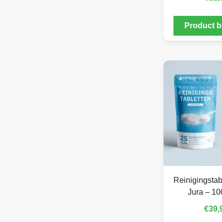
Product b
Reinigingstab
Jura – 10
€
39,