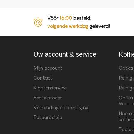
Vóór
16:00
besteld,
volgende werkdag
geleverd!
Uw account & service
Koffi
Mijn account
Ontkal
Contact
Reinig
Klantenservice
Reinig
Bestelproces
Ontkal
Waaro
Verzending en bezorging
Hoe re
Retourbeleid
koffie
Tablet