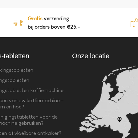
Gratis
verzending
bij orders boven €25,-
e-tabletten
Onze locatie
kingstabletten
ingstabletten
ingstabletten koffiemachine
ken van uw koffiemachine –
m en hoe?
inigingstabletten voor de
machine gebruiken?
ten of vloeibare ontkalker?