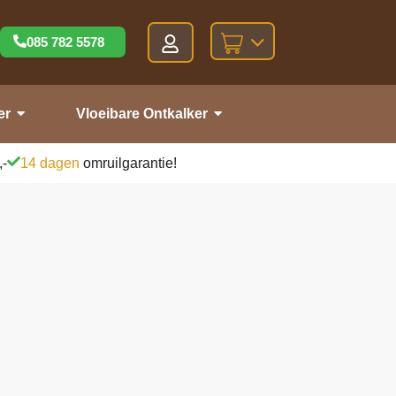
085 782 5578
er
Vloeibare Ontkalker
,-
14 dagen
omruilgarantie!