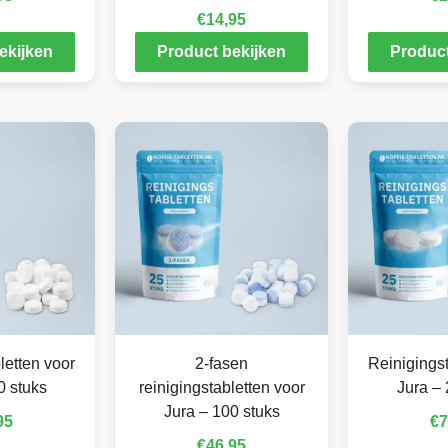
€
14,95
ekijken
Product bekijken
Product
letten voor
2-fasen
Reinigingst
0 stuks
reinigingstabletten voor
Jura – 
Jura – 100 stuks
95
€
7
€
46,95