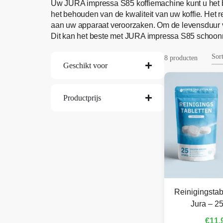
Uw JURA impressa S85 koffiemachine kunt u het 
het behouden van de kwaliteit van uw koffie. He
aan uw apparaat veroorzaken. Om de levensduur 
Dit kan het beste met JURA impressa S85 schoo
8 producten
Geschikt voor
Productprijs
Reinigingstab
Jura – 25
€
11,