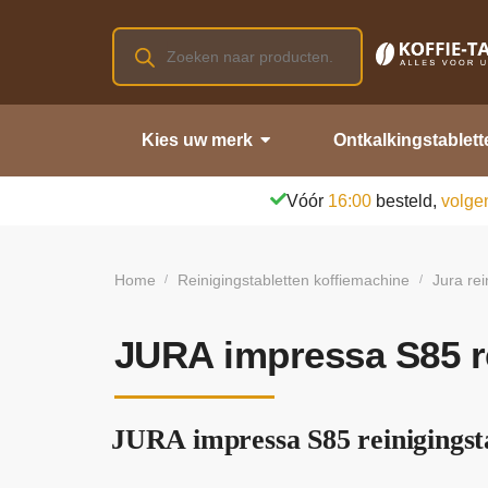
Kies uw merk
Ontkalkingstablett
Vóór
16:00
besteld,
volge
Home
Reinigingstabletten koffiemachine
Jura rei
/
/
JURA impressa S85 re
JURA impressa S85 reinigingsta