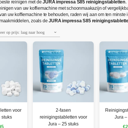
beste reinigen met de
JURA impressa S85 reinigingstabletten
.
t reinigen van uw koffiemachine met schoonmaakazijn of vergeli
van uw koffiemachine te behouden, raden wij aan om ten minste
nmaakmiddelen, zoals de
JURA impressa S85 reinigingstablett
letten voor
2-fasen
Reinigingst
 stuks
reinigingstabletten voor
Jura –
Jura – 25 stuks
95
€
2