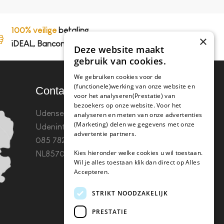
100% veilige
betaling,
×
iDEAL, Bancontact en op rekening
Deze website maakt
gebruik van cookies.
We gebruiken cookies voor de
(functionele)werking van onze website en
Contact
voor het analyseren(Prestatie) van
bezoekers op onze website. Voor het
Udenseweg 8B 5405 PA
analyseren en meten van onze advertenties
(Marketing) delen we gegevens met onze
Uden
info(@)koffie-tabletten.nl
Tel.
advertentie partners.
085 782 5578KvK 67529623 Btw:
Kies hieronder welke cookies u wil toestaan.
NL857053759B01
Wil je alles toestaan klik dan direct op Alles
Accepteren.
STRIKT NOODZAKELIJK
PRESTATIE