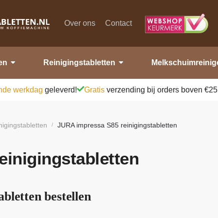
Over ons
Contact
en
Reinigingstabletten
Melkschuimreinig
nde werkdag
geleverd!
Gratis
verzending bij orders boven €25
nigingstabletten
JURA impressa S85 reinigingstabletten
/
inigingstabletten
bletten bestellen