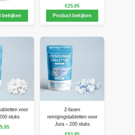
€
25,95
 bekijken
Product bekijken
abletten voor
2-fasen
200 stuks
reinigingstabletten voor
Jura – 200 stuks
5,95
€
83,95