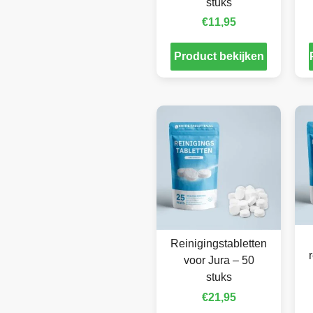
stuks
€
11,95
Product bekijken
Reinigingstabletten
voor Jura – 50
stuks
€
21,95