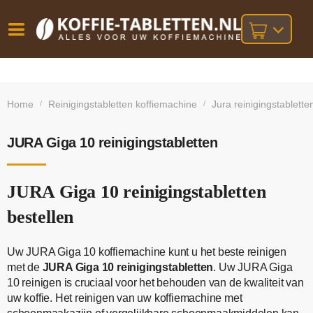
Vóór
Gratis
14 dagen
verzending
omruilgarantie!
16:00
Home
Reinigingstabletten koffiemachine
Jura reinigingstablette
/
/
bij orders
besteld,
volgende
boven
werkdag
€25,-
geleverd!
JURA Giga 10 reinigingstabletten
JURA Giga 10 reinigingstabletten
bestellen
Uw JURA Giga 10 koffiemachine kunt u het beste reinigen
met de
JURA Giga 10 reinigingstabletten
. Uw JURA Giga
10 reinigen is cruciaal voor het behouden van de kwaliteit van
uw koffie. Het reinigen van uw koffiemachine met