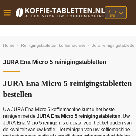
Vóór
Gratis
14 dagen
verzending
omruilgarantie!
16:00
Home
Reinigingstabletten koffiemachine
Jura reinigingstablette
/
/
bij orders
besteld,
volgende
boven
werkdag
€25,-
geleverd!
JURA Ena Micro 5 reinigingstabletten
JURA Ena Micro 5 reinigingstabletten
bestellen
Uw JURA Ena Micro 5 koffiemachine kunt u het beste
reinigen met de
JURA Ena Micro 5 reinigingstabletten
. Uw
JURA Ena Micro 5 reinigen is cruciaal voor het behouden van
de kwaliteit van uw koffie. Het reinigen van uw koffiemachine