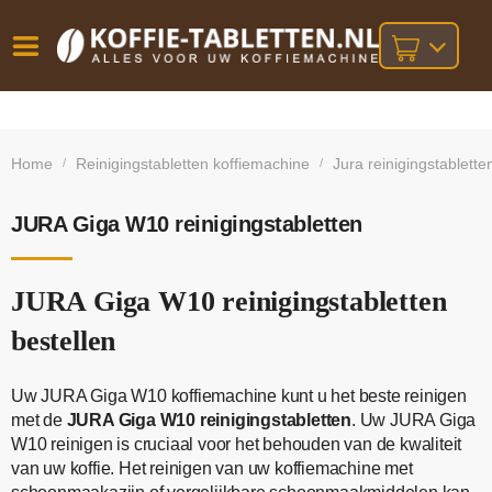
Vóór
Gratis
14 dagen
verzending
omruilgarantie!
16:00
Home
Reinigingstabletten koffiemachine
Jura reinigingstablette
/
/
bij orders
besteld,
volgende
boven
werkdag
€25,-
geleverd!
JURA Giga W10 reinigingstabletten
JURA Giga W10 reinigingstabletten
bestellen
Uw JURA Giga W10 koffiemachine kunt u het beste reinigen
met de
JURA Giga W10 reinigingstabletten
. Uw JURA Giga
W10 reinigen is cruciaal voor het behouden van de kwaliteit
van uw koffie. Het reinigen van uw koffiemachine met