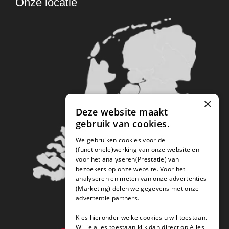
Onze locatie
×
Deze website maakt
gebruik van cookies.
We gebruiken cookies voor de
(functionele)werking van onze website en
voor het analyseren(Prestatie) van
bezoekers op onze website. Voor het
analyseren en meten van onze advertenties
(Marketing) delen we gegevens met onze
advertentie partners.
Kies hieronder welke cookies u wil toestaan.
Wil je alles toestaan klik dan direct op Alles