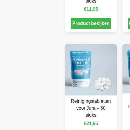
stuks
€
11,95
Product bekijken
Reinigingstabletten
voor Jura – 50
stuks
€
21,95