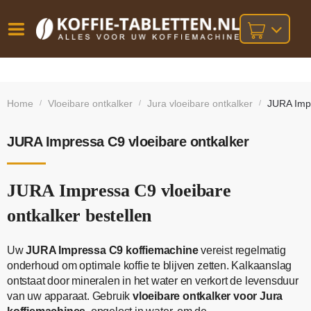
Vóór
Gratis
14 dagen
verzending
omruilgarantie!
16:00
Home
Vloeibare ontkalker
Jura vloeibare ontkalker
JURA Impr
/
/
/
bij orders
besteld,
volgende
boven
werkdag
€25,-
geleverd!
JURA Impressa C9 vloeibare ontkalker
JURA Impressa C9 vloeibare
ontkalker bestellen
Uw
JURA Impressa C9 koffiemachine
vereist regelmatig
onderhoud om optimale koffie te blijven zetten. Kalkaanslag
ontstaat door mineralen in het water en verkort de levensduur
van uw apparaat. Gebruik
vloeibare ontkalker voor Jura