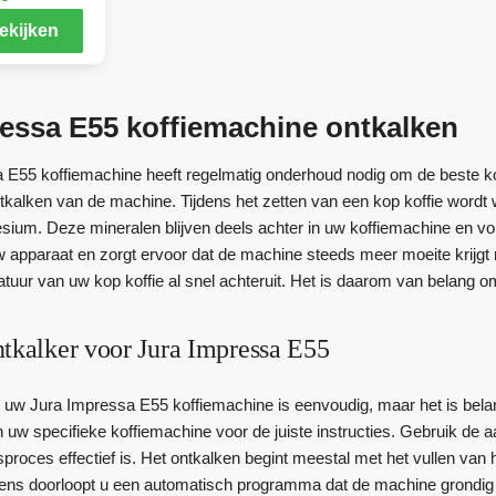
ekijken
essa E55 koffiemachine ontkalken
E55 koffiemachine heeft regelmatig onderhoud nodig om de beste koff
ntkalken van de machine. Tijdens het zetten van een kop koffie wordt w
ium. Deze mineralen blijven deels achter in uw koffiemachine en v
 apparaat en zorgt ervoor dat de machine steeds meer moeite krijgt 
uur van uw kop koffie al snel achteruit. Het is daarom van belang om 
ntkalker voor Jura Impressa E55
 uw Jura Impressa E55 koffiemachine is eenvoudig, maar het is belang
n uw specifieke koffiemachine voor de juiste instructies. Gebruik de 
sproces effectief is. Het ontkalken begint meestal met het vullen va
gens doorloopt u een automatisch programma dat de machine grondig re