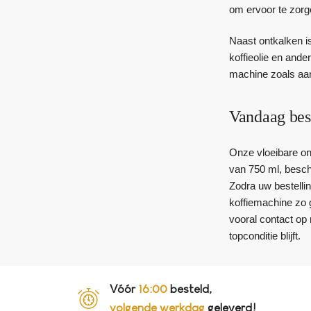
om ervoor te zorge
Naast ontkalken is
koffieolie en ande
machine zoals aan
Vandaag bes
Onze vloeibare on
van 750 ml, beschi
Zodra uw bestelli
koffiemachine zo 
vooral contact op
topconditie blijft.
Vóór
16:00
besteld,
volgende werkdag
geleverd!