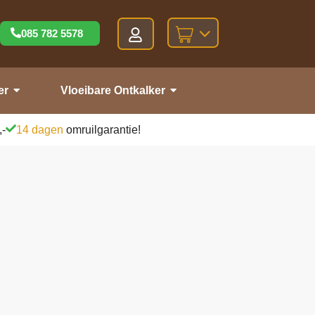
085 782 5578
er
Vloeibare Ontkalker
,-
14 dagen
omruilgarantie!