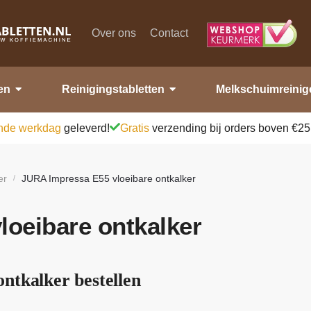
Over ons
Contact
en
Reinigingstabletten
Melkschuimreinig
nde werkdag
geleverd!
Gratis
verzending bij orders boven €25
er
JURA Impressa E55 vloeibare ontkalker
/
oeibare ontkalker
ntkalker bestellen