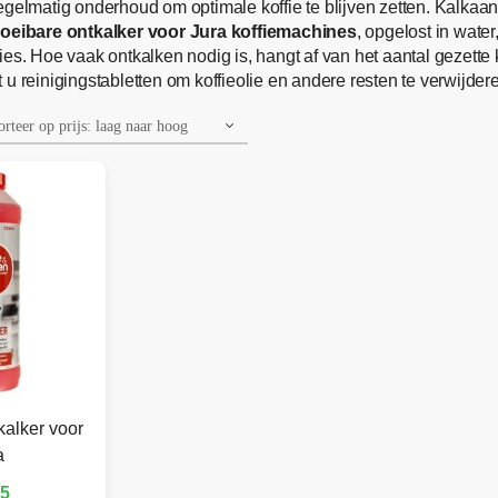
egelmatig onderhoud om optimale koffie te blijven zetten. Kalkaan
loeibare ontkalker voor Jura koffiemachines
, opgelost in wate
ies. Hoe vaak ontkalken nodig is, hangt af van het aantal gezet
u reinigingstabletten om koffieolie en andere resten te verwijder
kalker voor
a
95