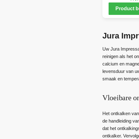
Product b
Jura Impr
Uw Jura Impressa 
reinigen als het o
calcium en magnes
levensduur van uw
smaak en temperat
Vloeibare o
Het ontkalken van
de handleiding va
dat het ontkalking
ontkalker. Vervol