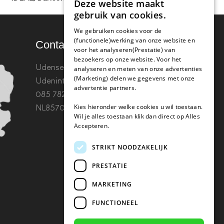
Deze website maakt
gebruik van cookies.
We gebruiken cookies voor de
(functionele)werking van onze website en
Contact
voor het analyseren(Prestatie) van
bezoekers op onze website. Voor het
Udenseweg 8B 5405 PA
analyseren en meten van onze advertenties
(Marketing) delen we gegevens met onze
Uden
info(@)koffie-tabletten.nl
Tel.
advertentie partners.
085 782 5578KvK 67529623 Btw:
Kies hieronder welke cookies u wil toestaan.
NL857053759B01
Wil je alles toestaan klik dan direct op Alles
Accepteren.
STRIKT NOODZAKELIJK
PRESTATIE
MARKETING
FUNCTIONEEL