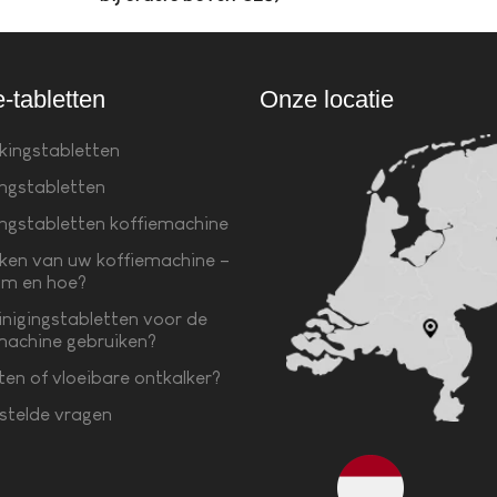
e-tabletten
Onze locatie
kingstabletten
ingstabletten
ingstabletten koffiemachine
ken van uw koffiemachine –
m en hoe?
inigingstabletten voor de
machine gebruiken?
ten of vloeibare ontkalker?
stelde vragen