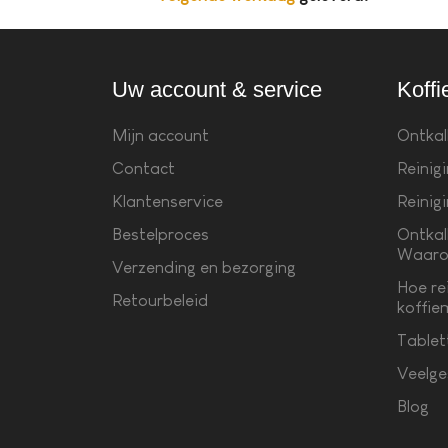
Uw account & service
Koffi
Mijn account
Ontkal
Contact
Reinig
Klantenservice
Reinig
Bestelproces
Ontkal
Waaro
Verzending en bezorging
Hoe re
Retourbeleid
koffie
Tablet
Veelge
Blog