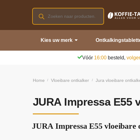
Kies uw merk
Ontkalkingstablett
Vóór
16:00
besteld,
volge
Home
Vloeibare ontkalker
Jura vloeibare ontkalk
/
/
JURA Impressa E55 vl
JURA Impressa E55 vloeibare o