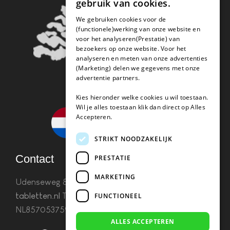
gebruik van cookies.
We gebruiken cookies voor de
(functionele)werking van onze website en
voor het analyseren(Prestatie) van
bezoekers op onze website. Voor het
analyseren en meten van onze advertenties
(Marketing) delen we gegevens met onze
advertentie partners.
Kies hieronder welke cookies u wil toestaan.
Wil je alles toestaan klik dan direct op Alles
Accepteren.
STRIKT NOODZAKELIJK
Contact
PRESTATIE
MARKETING
Udenseweg 8B 5405 PA Uden
info(@)koffie-
tabletten.nl
Tel. 085 782 5578KvK 67529623 Btw:
FUNCTIONEEL
NL857053759B01
ALLES ACCEPTEREN