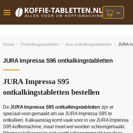
Vóór
Gratis
14 dagen
verzending
omruilgarantie!
16:00
Home
Ontkalkingstabletten
Jura ontkalkingstabletten
JURA Im
/
/
/
bij orders
besteld,
volgende
boven
werkdag
€25,-
geleverd!
JURA Impressa S95 ontkalkingstabletten
JURA Impressa S95
ontkalkingstabletten bestellen
De
JURA Impressa S95 ontkalkingstabletten
zijn er
speciaal voor gemaakt om uw JURA Impressa S95 te
ontkalken. Kalkaanslag komt vaak voor in uw JURA Impressa
S95 koffiemachine, maar moet wel worden schoongemaakt.