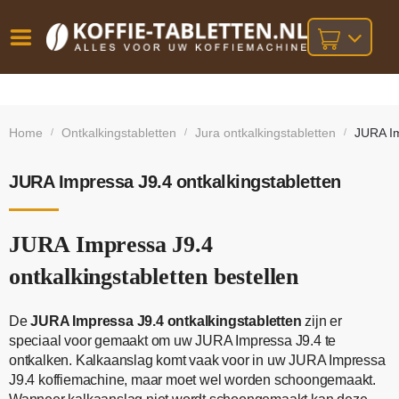
Vóór
Gratis
14 dagen
verzending
omruilgarantie!
16:00
Home
Ontkalkingstabletten
Jura ontkalkingstabletten
JURA Im
/
/
/
bij orders
besteld,
volgende
boven
werkdag
€25,-
geleverd!
JURA Impressa J9.4 ontkalkingstabletten
JURA Impressa J9.4
ontkalkingstabletten bestellen
De
JURA Impressa J9.4 ontkalkingstabletten
zijn er
speciaal voor gemaakt om uw JURA Impressa J9.4 te
ontkalken. Kalkaanslag komt vaak voor in uw JURA Impressa
J9.4 koffiemachine, maar moet wel worden schoongemaakt.