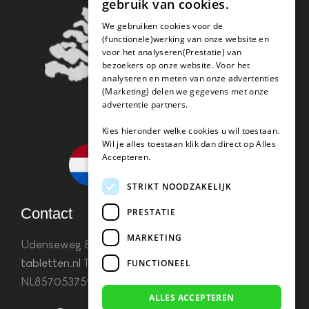
gebruik van cookies.
We gebruiken cookies voor de
(functionele)werking van onze website en
voor het analyseren(Prestatie) van
bezoekers op onze website. Voor het
analyseren en meten van onze advertenties
(Marketing) delen we gegevens met onze
advertentie partners.
Kies hieronder welke cookies u wil toestaan.
Wil je alles toestaan klik dan direct op Alles
Accepteren.
STRIKT NOODZAKELIJK
Contact
PRESTATIE
MARKETING
Udenseweg 8B 5405 PA Uden
info(@)koffie-
tabletten.nl
Tel. 085 782 5578KvK 67529623 Btw:
FUNCTIONEEL
NL857053759B01
ALLES ACCEPTEREN