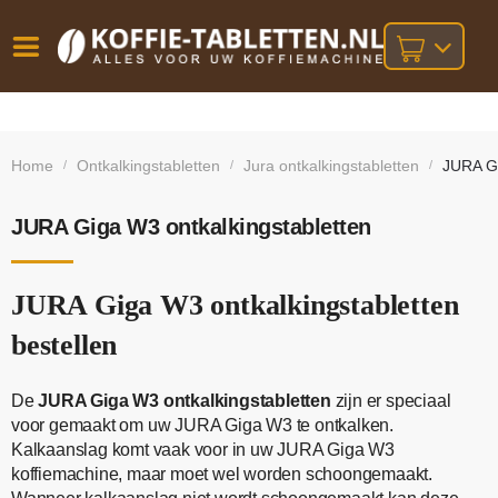
Vóór
Gratis
14 dagen
verzending
omruilgarantie!
16:00
Home
Ontkalkingstabletten
Jura ontkalkingstabletten
JURA Gi
/
/
/
bij orders
besteld,
volgende
boven
werkdag
€25,-
geleverd!
JURA Giga W3 ontkalkingstabletten
JURA Giga W3 ontkalkingstabletten
bestellen
De
JURA Giga W3 ontkalkingstabletten
zijn er speciaal
voor gemaakt om uw JURA Giga W3 te ontkalken.
Kalkaanslag komt vaak voor in uw JURA Giga W3
koffiemachine, maar moet wel worden schoongemaakt.