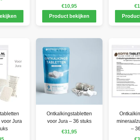
€
10,95
€
1
ekijken
Product bekijken
Product
tabletten
Ontkalkingstabletten
Ontkalkin
 voor Jura
voor Jura – 36 stuks
mineraalzu
tuks
– 36
€
31,95
95
€
3