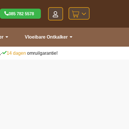
085 782 5578
er
Vloeibare Ontkalker
,-
14 dagen
omruilgarantie!