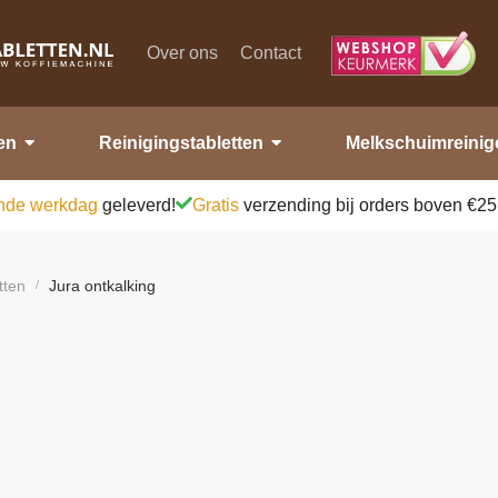
Over ons
Contact
en
Reinigingstabletten
Melkschuimreinig
nde werkdag
geleverd!
Gratis
verzending bij orders boven €25
tten
Jura ontkalking
/