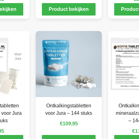
ekijken
Product bekijken
Product
tabletten
Ontkalkingstabletten
Ontkalkin
 voor Jura
voor Jura – 144 stuks
mineraalzu
tuks
– 14
€
109,95
95
€
1