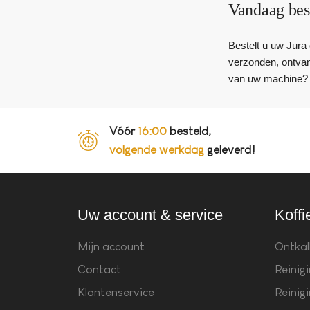
Vandaag bes
Bestelt u uw Jura 
verzonden, ontvan
van uw machine? N
Vóór
16:00
besteld,
volgende werkdag
geleverd!
Uw account & service
Koffi
Mijn account
Ontkal
Contact
Reinig
Klantenservice
Reinig