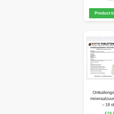
Product b
Ontkalkings
mineraalzuur
– 18 s
€
18,