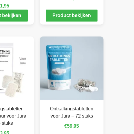
1,95
 bekijken
Product bekijken
gstabletten
Ontkalkingstabletten
ur voor Jura
voor Jura – 72 stuks
 stuks
€
59,95
3,95