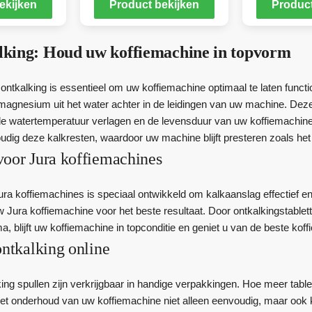
ekijken
Product bekijken
Product
lking: Houd uw koffiemachine in topvorm
ntkalking is essentieel om uw koffiemachine optimaal te laten functio
magnesium uit het water achter in de leidingen van uw machine. De
 de watertemperatuur verlagen en de levensduur van uw koffiemachine 
udig deze kalkresten, waardoor uw machine blijft presteren zoals het 
voor Jura koffiemachines
ra koffiemachines is speciaal ontwikkeld om kalkaanslag effectief en ve
w Jura koffiemachine voor het beste resultaat. Door ontkalkingstable
blijft uw koffiemachine in topconditie en geniet u van de beste koffi
ontkalking online
ng spullen zijn verkrijgbaar in handige verpakkingen. Hoe meer tablett
het onderhoud van uw koffiemachine niet alleen eenvoudig, maar ook k