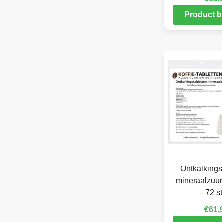
Product b
Ontkalkings
mineraalzuur
– 72 s
€
61,