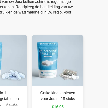
d van uw Jura koffiemachine is regelmatige
 verkorten. Raadpleeg de handleiding van uw
bruik en de waterhardheid in uw regio. Voor
in 1
Ontkalkingstabletten
gstabletten
voor Jura – 18 stuks
a – 9 stuks
€
16,95