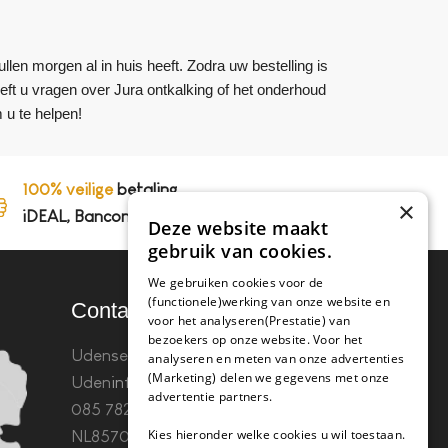
len morgen al in huis heeft. Zodra uw bestelling is
ft u vragen over Jura ontkalking of het onderhoud
 u te helpen!
100% veilige
betaling,
×
iDEAL, Bancontact en op rekening
Deze website maakt
gebruik van cookies.
We gebruiken cookies voor de
(functionele)werking van onze website en
Contact
voor het analyseren(Prestatie) van
bezoekers op onze website. Voor het
Udenseweg 8B 5405 PA
analyseren en meten van onze advertenties
(Marketing) delen we gegevens met onze
Uden
info(@)koffie-tabletten.nl
Tel.
advertentie partners.
085 782 5578KvK 67529623 Btw:
Kies hieronder welke cookies u wil toestaan.
NL857053759B01