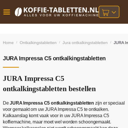
Vóór
Gratis
14 dagen
verzending
omruilgarantie!
16:00
Home
Ontkalkingstabletten
Jura ontkalkingstabletten
JURA Im
/
/
/
bij orders
besteld,
volgende
boven
werkdag
€25,-
geleverd!
JURA Impressa C5 ontkalkingstabletten
JURA Impressa C5
ontkalkingstabletten bestellen
De
JURA Impressa C5 ontkalkingstabletten
zijn er speciaal
voor gemaakt om uw JURA Impressa C5 te ontkalken.
Kalkaanslag komt vaak voor in uw JURA Impressa C5
koffiemachine, maar moet wel worden schoongemaakt.