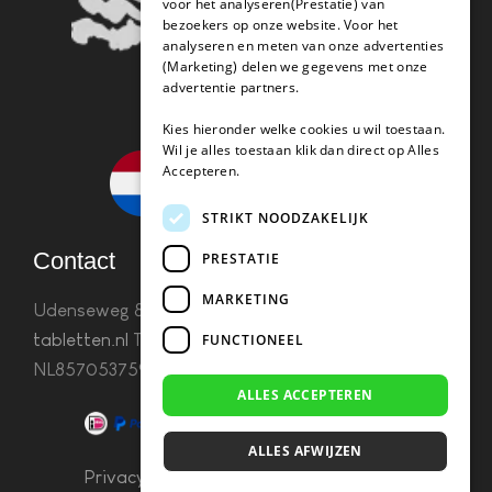
voor het analyseren(Prestatie) van
bezoekers op onze website. Voor het
analyseren en meten van onze advertenties
(Marketing) delen we gegevens met onze
advertentie partners.
Kies hieronder welke cookies u wil toestaan.
Wil je alles toestaan klik dan direct op Alles
Accepteren.
STRIKT NOODZAKELIJK
Contact
PRESTATIE
MARKETING
Udenseweg 8B 5405 PA Uden
info(@)koffie-
tabletten.nl
Tel. 085 782 5578KvK 67529623 Btw:
FUNCTIONEEL
NL857053759B01
ALLES ACCEPTEREN
ALLES AFWIJZEN
Privacy & Cookies
–
Algemene Voorwaarden