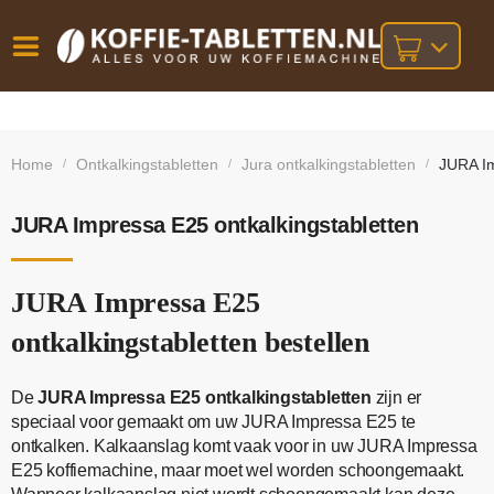
Vóór
Gratis
14 dagen
verzending
omruilgarantie!
16:00
Home
Ontkalkingstabletten
Jura ontkalkingstabletten
JURA Im
/
/
/
bij orders
besteld,
volgende
boven
werkdag
€25,-
geleverd!
JURA Impressa E25 ontkalkingstabletten
JURA Impressa E25
ontkalkingstabletten bestellen
De
JURA Impressa E25 ontkalkingstabletten
zijn er
speciaal voor gemaakt om uw JURA Impressa E25 te
ontkalken. Kalkaanslag komt vaak voor in uw JURA Impressa
E25 koffiemachine, maar moet wel worden schoongemaakt.