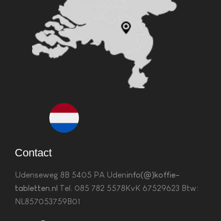
Contact
Udenseweg 8B 5405 PA Uden
info(@)koffie-
tabletten.nl
Tel. 085 782 5578KvK 67529623 Btw:
NL857053759B01