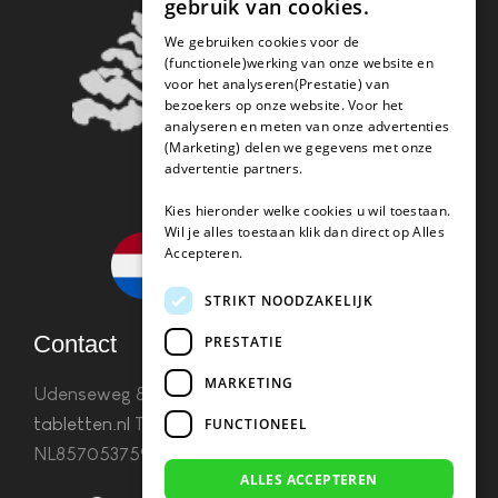
gebruik van cookies.
We gebruiken cookies voor de
(functionele)werking van onze website en
voor het analyseren(Prestatie) van
bezoekers op onze website. Voor het
analyseren en meten van onze advertenties
(Marketing) delen we gegevens met onze
advertentie partners.
Kies hieronder welke cookies u wil toestaan.
Wil je alles toestaan klik dan direct op Alles
Accepteren.
STRIKT NOODZAKELIJK
Contact
PRESTATIE
MARKETING
Udenseweg 8B 5405 PA Uden
info(@)koffie-
tabletten.nl
Tel. 085 782 5578KvK 67529623 Btw:
FUNCTIONEEL
NL857053759B01
ALLES ACCEPTEREN