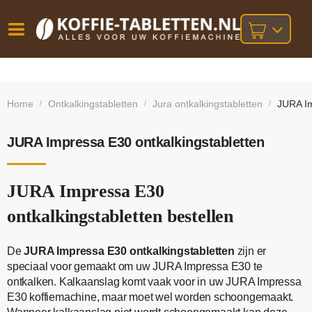
Vóór
Gratis
14 dagen
verzending
omruilgarantie!
16:00
Home
Ontkalkingstabletten
Jura ontkalkingstabletten
JURA Im
/
/
/
bij orders
besteld,
volgende
boven
werkdag
€25,-
geleverd!
JURA Impressa E30 ontkalkingstabletten
JURA Impressa E30
ontkalkingstabletten bestellen
De
JURA Impressa E30 ontkalkingstabletten
zijn er
speciaal voor gemaakt om uw JURA Impressa E30 te
ontkalken. Kalkaanslag komt vaak voor in uw JURA Impressa
E30 koffiemachine, maar moet wel worden schoongemaakt.