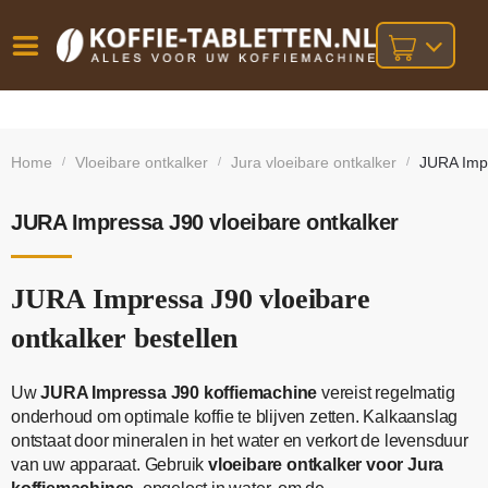
Vóór
Gratis
14 dagen
verzending
omruilgarantie!
16:00
Home
Vloeibare ontkalker
Jura vloeibare ontkalker
JURA Impr
/
/
/
bij orders
besteld,
volgende
boven
werkdag
€25,-
geleverd!
JURA Impressa J90 vloeibare ontkalker
JURA Impressa J90 vloeibare
ontkalker bestellen
Uw
JURA Impressa J90 koffiemachine
vereist regelmatig
onderhoud om optimale koffie te blijven zetten. Kalkaanslag
ontstaat door mineralen in het water en verkort de levensduur
van uw apparaat. Gebruik
vloeibare ontkalker voor Jura