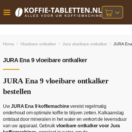
Vóór
Gratis
14 dagen
verzending
omruilgarantie!
16:00
Home
Vloeibare ontkalker
Jura vloeibare ontkalker
JURA Ena 
/
/
/
bij orders
besteld,
volgende
boven
werkdag
€25,-
geleverd!
JURA Ena 9 vloeibare ontkalker
JURA Ena 9 vloeibare ontkalker
bestellen
Uw
JURA Ena 9 koffiemachine
vereist regelmatig
onderhoud om optimale koffie te blijven zetten. Kalkaanslag
ontstaat door mineralen in het water en verkort de levensduur
van uw apparaat. Gebruik
vloeibare ontkalker voor Jura