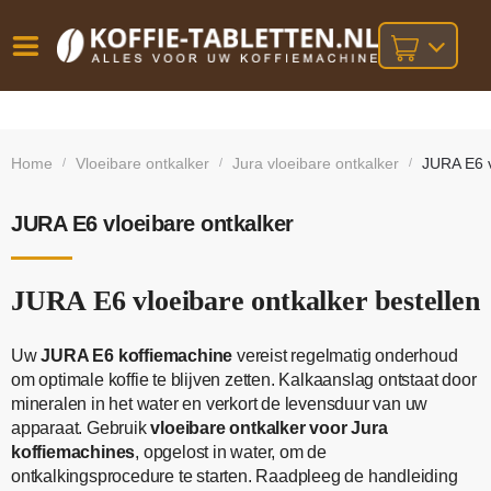
Vóór
Gratis
14 dagen
verzending
omruilgarantie!
16:00
Home
Vloeibare ontkalker
Jura vloeibare ontkalker
JURA E6 v
/
/
/
bij orders
besteld,
volgende
boven
werkdag
€25,-
geleverd!
JURA E6 vloeibare ontkalker
JURA E6 vloeibare ontkalker bestellen
Uw
JURA E6 koffiemachine
vereist regelmatig onderhoud
om optimale koffie te blijven zetten. Kalkaanslag ontstaat door
mineralen in het water en verkort de levensduur van uw
apparaat. Gebruik
vloeibare ontkalker voor Jura
koffiemachines
, opgelost in water, om de
ontkalkingsprocedure te starten. Raadpleeg de handleiding