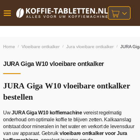
Vóór
Gratis
14 dagen
verzending
omruilgarantie!
16:00
Home
Vloeibare ontkalker
Jura vloeibare ontkalker
JURA Giga
/
/
/
bij orders
besteld,
volgende
boven
werkdag
€25,-
geleverd!
JURA Giga W10 vloeibare ontkalker
JURA Giga W10 vloeibare ontkalker
bestellen
Uw
JURA Giga W10 koffiemachine
vereist regelmatig
onderhoud om optimale koffie te blijven zetten. Kalkaanslag
ontstaat door mineralen in het water en verkort de levensduur
van uw apparaat. Gebruik
vloeibare ontkalker voor Jura