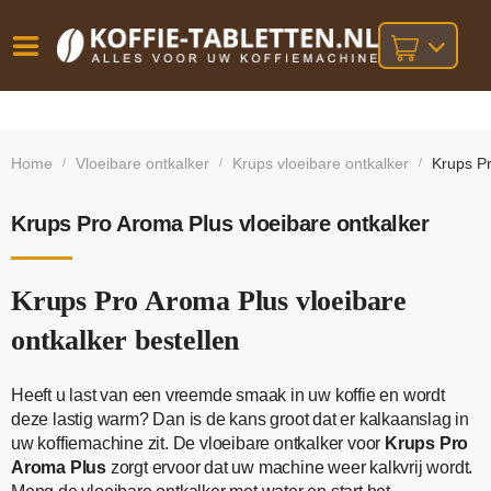
Vóór
Gratis
14 dagen
verzending
omruilgarantie!
16:00
Home
Vloeibare ontkalker
Krups vloeibare ontkalker
Krups Pr
/
/
/
bij orders
besteld,
volgende
boven
werkdag
€25,-
geleverd!
Krups Pro Aroma Plus vloeibare ontkalker
Krups Pro Aroma Plus vloeibare
ontkalker bestellen
Heeft u last van een vreemde smaak in uw koffie en wordt
deze lastig warm? Dan is de kans groot dat er kalkaanslag in
uw koffiemachine zit. De vloeibare ontkalker voor
Krups Pro
Aroma Plus
zorgt ervoor dat uw machine weer kalkvrij wordt.