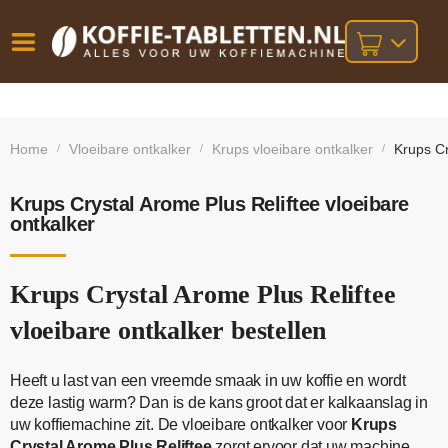
Vóór
Gratis
14 dagen
verzending
omruilgarantie!
16:00
Home
Vloeibare ontkalker
Krups vloeibare ontkalker
Krups Cr
/
/
/
bij orders
besteld,
volgende
boven
werkdag
€25,-
geleverd!
Krups Crystal Arome Plus Reliftee vloeibare
ontkalker
Krups Crystal Arome Plus Reliftee
vloeibare ontkalker bestellen
Heeft u last van een vreemde smaak in uw koffie en wordt
deze lastig warm? Dan is de kans groot dat er kalkaanslag in
uw koffiemachine zit. De vloeibare ontkalker voor
Krups
Crystal Arome Plus Reliftee
zorgt ervoor dat uw machine