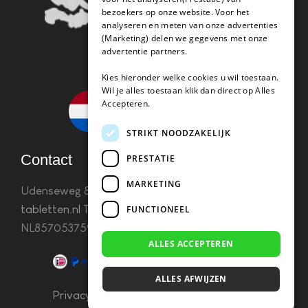
bezoekers op onze website. Voor het
analyseren en meten van onze advertenties
(Marketing) delen we gegevens met onze
advertentie partners.
Kies hieronder welke cookies u wil toestaan.
Wil je alles toestaan klik dan direct op Alles
Accepteren.
STRIKT NOODZAKELIJK
Contact
PRESTATIE
MARKETING
Udenseweg 8B 5405 PA Uden
info(@)koffie-
tabletten.nl
Tel. 085 782 5578KvK 67529623 Btw:
FUNCTIONEEL
NL857053759B01
ALLES ACCEPTEREN
ALLES AFWIJZEN
Privacy & Cookies
–
Algemene Voorwaarden