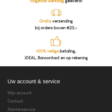
volgende werkdag
geleverd!
Gratis
verzending
bij orders boven €25,-
100% veilige
betaling,
iDEAL, Bancontact en op rekening
Uw account & service
Mijn account
Contact
Klantenservice