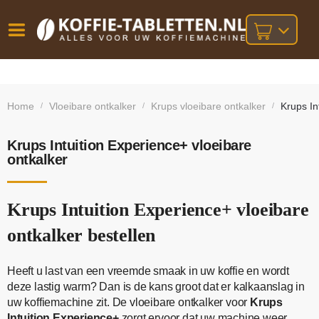
Vóór
Gratis
14 dagen
verzending
omruilgarantie!
16:00
Home
Vloeibare ontkalker
Krups vloeibare ontkalker
Krups In
/
/
/
bij orders
besteld,
volgende
boven
werkdag
€25,-
geleverd!
Krups Intuition Experience+ vloeibare
ontkalker
Krups Intuition Experience+ vloeibare
ontkalker bestellen
Heeft u last van een vreemde smaak in uw koffie en wordt
deze lastig warm? Dan is de kans groot dat er kalkaanslag in
uw koffiemachine zit. De vloeibare ontkalker voor
Krups
Intuition Experience+
zorgt ervoor dat uw machine weer