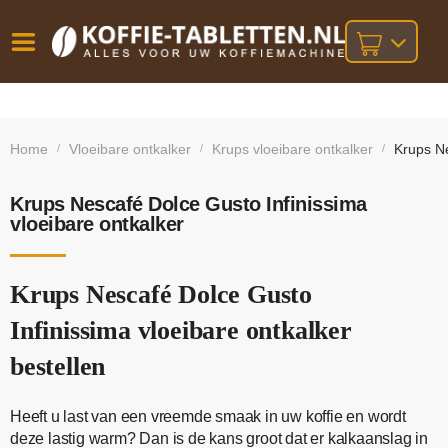
Vóór
Gratis
14 dagen
verzending
omruilgarantie!
16:00
Home
Vloeibare ontkalker
Krups vloeibare ontkalker
Krups Ne
/
/
/
bij orders
besteld,
volgende
boven
werkdag
€25,-
geleverd!
Krups Nescafé Dolce Gusto Infinissima
vloeibare ontkalker
Krups Nescafé Dolce Gusto
Infinissima vloeibare ontkalker
bestellen
Heeft u last van een vreemde smaak in uw koffie en wordt
deze lastig warm? Dan is de kans groot dat er kalkaanslag in