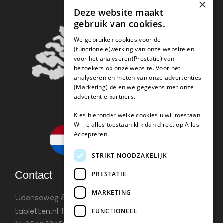
×
Deze website maakt
gebruik van cookies.
We gebruiken cookies voor de
(functionele)werking van onze website en
voor het analyseren(Prestatie) van
bezoekers op onze website. Voor het
analyseren en meten van onze advertenties
(Marketing) delen we gegevens met onze
advertentie partners.
Kies hieronder welke cookies u wil toestaan.
Wil je alles toestaan klik dan direct op Alles
Accepteren.
STRIKT NOODZAKELIJK
Contact
PRESTATIE
MARKETING
Udenseweg 8B 5405 PA Uden
info(@)koffie-
tabletten.nl
Tel. 085 782 5578KvK 67529623 Btw:
FUNCTIONEEL