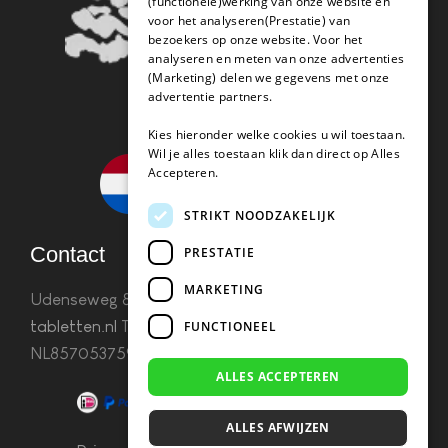
(functionele)werking van onze website en
voor het analyseren(Prestatie) van
bezoekers op onze website. Voor het
analyseren en meten van onze advertenties
(Marketing) delen we gegevens met onze
advertentie partners.
Kies hieronder welke cookies u wil toestaan.
Wil je alles toestaan klik dan direct op Alles
Accepteren.
STRIKT NOODZAKELIJK
Contact
PRESTATIE
MARKETING
Udenseweg 8B 5405 PA Uden
info(@)koffie-
tabletten.nl
Tel. 085 782 5578KvK 67529623 Btw:
FUNCTIONEEL
NL857053759B01
ALLES ACCEPTEREN
ALLES AFWIJZEN