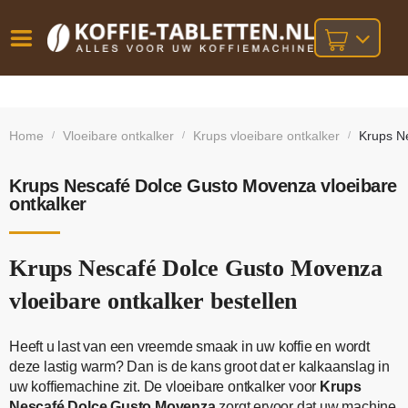
Vóór
Gratis
14 dagen
verzending
omruilgarantie!
16:00
Home
Vloeibare ontkalker
Krups vloeibare ontkalker
Krups N
/
/
/
bij orders
besteld,
volgende
boven
werkdag
€25,-
geleverd!
Krups Nescafé Dolce Gusto Movenza vloeibare
ontkalker
Krups Nescafé Dolce Gusto Movenza
vloeibare ontkalker bestellen
Heeft u last van een vreemde smaak in uw koffie en wordt
deze lastig warm? Dan is de kans groot dat er kalkaanslag in
uw koffiemachine zit. De vloeibare ontkalker voor
Krups
Nescafé Dolce Gusto Movenza
zorgt ervoor dat uw machine