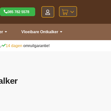
085 782 5578
er
Vloeibare Ontkalker
,-
14 dagen
omruilgarantie!
alker