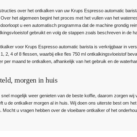
nstructies over het ontkalken van uw Krups Espresso automatic barist
. Over het algemeen begint het proces met het vullen van het waterr
 doorloopt u een automatisch programma dat de machine grondig reinigt
kingsvloeistof gebruikt en volg de stappen zoals beschreven in de ha
tkalker voor Krups Espresso automatic barista is verkrijgbaar in vers
, 2, 4 of 8 flessen, waarbij elke fles 750 ml ontkalkingsvloeistof b
r per maand te ontkalken, afhankelijk van het gebruik en de waterha
teld, morgen in huis
zo snel mogelijk weer genieten van de beste koffie, daarom zorgen wij 
eft u de ontkalker morgen al in huis. Wij doen ons uiterste best om h
. Mocht u vragen hebben over de vloeibare ontkalker of het onderh