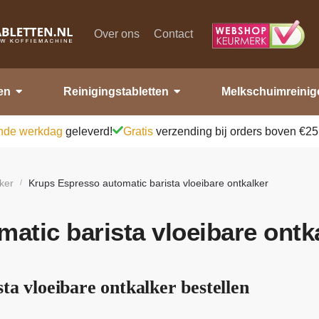
Over ons
Contact
en
Reinigingstabletten
Melkschuimreinig
nde werkdag
geleverd!
Gratis
verzending bij orders boven €25
ker
Krups Espresso automatic barista vloeibare ontkalker
/
atic barista vloeibare ontk
ta vloeibare ontkalker bestellen