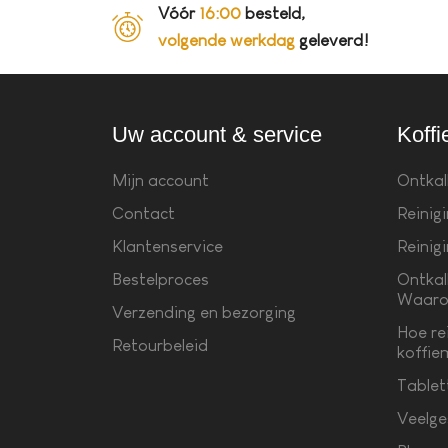
Vóór
16:00
besteld,
volgende werkdag
geleverd!
Uw account & service
Koffi
Mijn account
Ontkal
Contact
Reinig
Klantenservice
Reinig
Bestelproces
Ontkal
Waaro
Verzending en bezorging
Hoe re
Retourbeleid
koffie
Tablet
Veelge