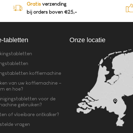
Gratis
verzending
bij orders boven €25,-
e-tabletten
Onze locatie
kingstabletten
ingstabletten
ingstabletten koffiemachine
ken van uw koffiemachine –
m en hoe?
inigingstabletten voor de
machine gebruiken?
ten of vloeibare ontkalker?
stelde vragen