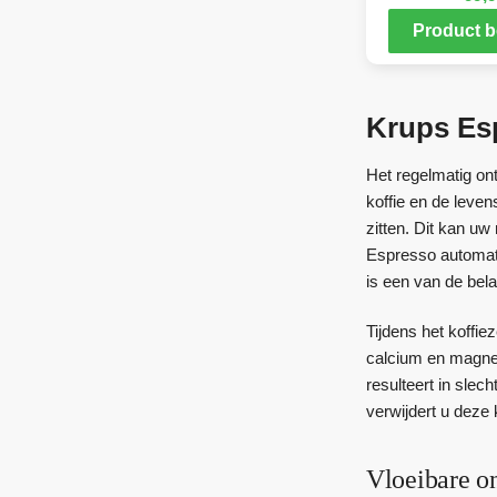
Product b
Krups Esp
Het regelmatig on
koffie en de leven
zitten. Dit kan u
Espresso automati
is een van de bel
Tijdens het koffi
calcium en magnes
resulteert in slec
verwijdert u deze 
Vloeibare on