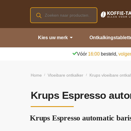
Kies uw merk
Ontkalkingstablett
Vóór
16:00
besteld,
volge
Home
Vloeibare ontkalker
Krups vloeibare ontkal
/
/
Krups Espresso autom
Krups Espresso automatic baris