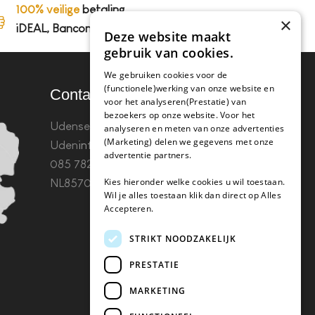
100% veilige
betaling,
×
iDEAL, Bancontact en op rekening
Deze website maakt
gebruik van cookies.
We gebruiken cookies voor de
(functionele)werking van onze website en
Contact
voor het analyseren(Prestatie) van
bezoekers op onze website. Voor het
Udenseweg 8B 5405 PA
analyseren en meten van onze advertenties
(Marketing) delen we gegevens met onze
Uden
info(@)koffie-tabletten.nl
Tel.
advertentie partners.
085 782 5578KvK 67529623 Btw:
Kies hieronder welke cookies u wil toestaan.
NL857053759B01
Wil je alles toestaan klik dan direct op Alles
Accepteren.
STRIKT NOODZAKELIJK
PRESTATIE
MARKETING