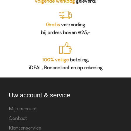
volgende werkdag
geleverd!
Gratis
verzending
bij orders boven €25,-
100% veilige
betaling,
iDEAL, Bancontact en op rekening
Uw account & service
Mijn account
Contact
Klantenservice