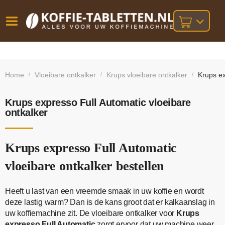
Vóór
Gratis
14 dagen
verzending
omruilgarantie!
16:00
Home
Vloeibare ontkalker
Krups vloeibare ontkalker
Krups ex
/
/
/
bij orders
besteld,
volgende
boven
werkdag
€25,-
geleverd!
Krups expresso Full Automatic vloeibare
ontkalker
Krups expresso Full Automatic
vloeibare ontkalker bestellen
Heeft u last van een vreemde smaak in uw koffie en wordt
deze lastig warm? Dan is de kans groot dat er kalkaanslag in
uw koffiemachine zit. De vloeibare ontkalker voor
Krups
expresso Full Automatic
zorgt ervoor dat uw machine weer