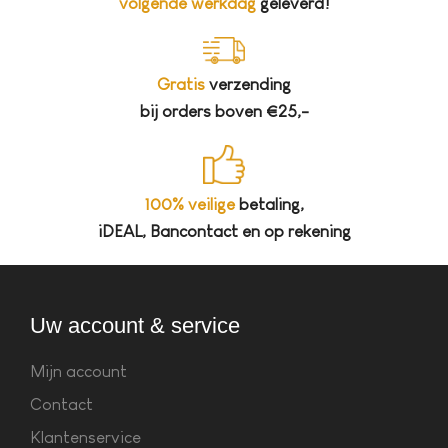
volgende werkdag
geleverd!
Gratis
verzending
bij orders boven €25,-
100% veilige
betaling,
iDEAL, Bancontact en op rekening
Uw account & service
Mijn account
Contact
Klantenservice