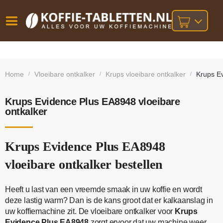
Vóór
Gratis
14 dagen
verzending
omruilgarantie!
16:00
Home
Vloeibare ontkalker
Krups vloeibare ontkalker
Krups Ev
/
/
/
bij orders
besteld,
volgende
boven
werkdag
€25,-
geleverd!
Krups Evidence Plus EA8948 vloeibare
ontkalker
Krups Evidence Plus EA8948
vloeibare ontkalker bestellen
Heeft u last van een vreemde smaak in uw koffie en wordt
deze lastig warm? Dan is de kans groot dat er kalkaanslag in
uw koffiemachine zit. De vloeibare ontkalker voor
Krups
Evidence Plus EA8948
zorgt ervoor dat uw machine weer