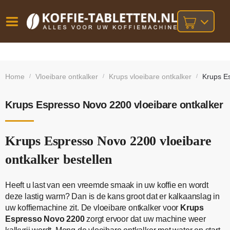
Vóór
Gratis
14 dagen
verzending
omruilgarantie!
16:00
Home
Vloeibare ontkalker
Krups vloeibare ontkalker
Krups Es
/
/
/
bij orders
besteld,
volgende
boven
werkdag
€25,-
geleverd!
Krups Espresso Novo 2200 vloeibare ontkalker
Krups Espresso Novo 2200 vloeibare
ontkalker bestellen
Heeft u last van een vreemde smaak in uw koffie en wordt
deze lastig warm? Dan is de kans groot dat er kalkaanslag in
uw koffiemachine zit. De vloeibare ontkalker voor
Krups
Espresso Novo 2200
zorgt ervoor dat uw machine weer