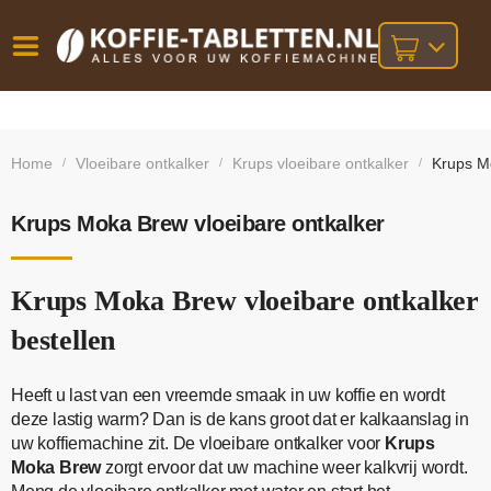
Vóór
Gratis
14 dagen
verzending
omruilgarantie!
16:00
Home
Vloeibare ontkalker
Krups vloeibare ontkalker
Krups Mo
/
/
/
bij orders
besteld,
volgende
boven
werkdag
€25,-
geleverd!
Krups Moka Brew vloeibare ontkalker
Krups Moka Brew vloeibare ontkalker
bestellen
Heeft u last van een vreemde smaak in uw koffie en wordt
deze lastig warm? Dan is de kans groot dat er kalkaanslag in
uw koffiemachine zit. De vloeibare ontkalker voor
Krups
Moka Brew
zorgt ervoor dat uw machine weer kalkvrij wordt.