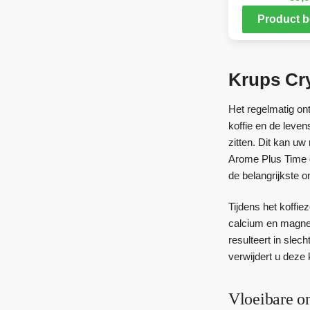
Product b
Krups Cr
Het regelmatig on
koffie en de leven
zitten. Dit kan u
Arome Plus Time g
de belangrijkste
Tijdens het koffi
calcium en magnes
resulteert in slec
verwijdert u deze 
Vloeibare o