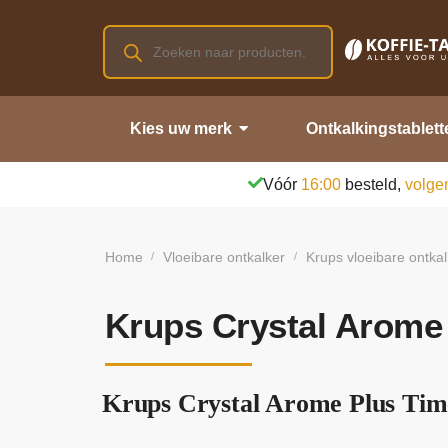
Kies uw merk
Ontkalkingstablett
Vóór
16:00
besteld,
volge
Home
Vloeibare ontkalker
Krups vloeibare ontkal
/
/
Krups Crystal Arome 
Krups Crystal Arome Plus Time 