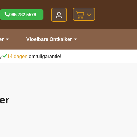
085 782 5578
er
Vloeibare Ontkalker
,-
14 dagen
omruilgarantie!
er