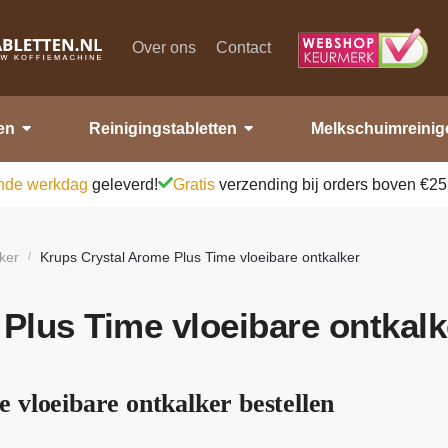
Over ons
Contact
en
Reinigingstabletten
Melkschuimreinig
nde werkdag
geleverd!
Gratis
verzending bij orders boven €25
ker
Krups Crystal Arome Plus Time vloeibare ontkalker
/
Plus Time vloeibare ontkalk
vloeibare ontkalker bestellen