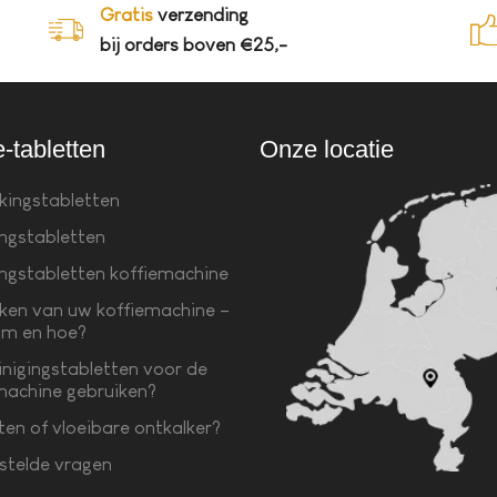
Gratis
verzending
bij orders boven €25,-
e-tabletten
Onze locatie
kingstabletten
ingstabletten
ingstabletten koffiemachine
ken van uw koffiemachine –
m en hoe?
inigingstabletten voor de
machine gebruiken?
ten of vloeibare ontkalker?
stelde vragen