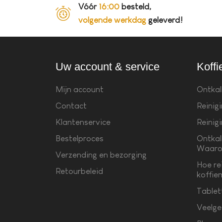
Vóór
16:00
besteld,
volgende werkdag
geleverd!
Uw account & service
Koffi
Mijn account
Ontkal
Contact
Reinig
Klantenservice
Reinig
Bestelproces
Ontkal
Waaro
Verzending en bezorging
Hoe re
Retourbeleid
koffie
Tablet
Veelge