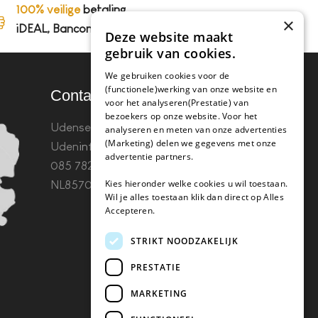
100% veilige
betaling,
×
iDEAL, Bancontact en op rekening
Deze website maakt
gebruik van cookies.
We gebruiken cookies voor de
(functionele)werking van onze website en
Contact
voor het analyseren(Prestatie) van
bezoekers op onze website. Voor het
Udenseweg 8B 5405 PA
analyseren en meten van onze advertenties
(Marketing) delen we gegevens met onze
Uden
info(@)koffie-tabletten.nl
Tel.
advertentie partners.
085 782 5578KvK 67529623 Btw:
Kies hieronder welke cookies u wil toestaan.
NL857053759B01
Wil je alles toestaan klik dan direct op Alles
Accepteren.
STRIKT NOODZAKELIJK
PRESTATIE
MARKETING