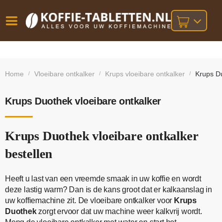
Vóór
Gratis
14 dagen
verzending
omruilgarantie!
16:00
Home
Vloeibare ontkalker
Krups vloeibare ontkalker
Krups Du
/
/
/
bij orders
besteld,
volgende
boven
werkdag
€25,-
geleverd!
Krups Duothek vloeibare ontkalker
Krups Duothek vloeibare ontkalker
bestellen
Heeft u last van een vreemde smaak in uw koffie en wordt
deze lastig warm? Dan is de kans groot dat er kalkaanslag in
uw koffiemachine zit. De vloeibare ontkalker voor
Krups
Duothek
zorgt ervoor dat uw machine weer kalkvrij wordt.