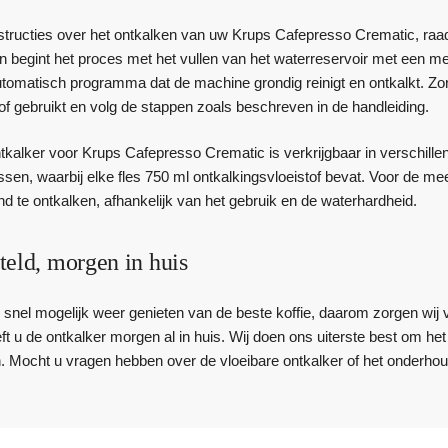
nstructies over het ontkalken van uw Krups Cafepresso Crematic, raad
 begint het proces met het vullen van het waterreservoir met een me
utomatisch programma dat de machine grondig reinigt en ontkalkt. Zor
of gebruikt en volg de stappen zoals beschreven in de handleiding.
tkalker voor Krups Cafepresso Crematic is verkrijgbaar in verschill
lessen, waarbij elke fles 750 ml ontkalkingsvloeistof bevat. Voor de
d te ontkalken, afhankelijk van het gebruik en de waterhardheid.
teld, morgen in huis
zo snel mogelijk weer genieten van de beste koffie, daarom zorgen wij 
eft u de ontkalker morgen al in huis. Wij doen ons uiterste best om h
. Mocht u vragen hebben over de vloeibare ontkalker of het onderh