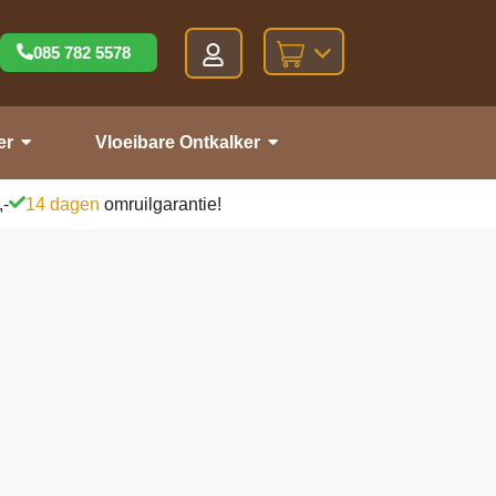
085 782 5578
er
Vloeibare Ontkalker
,-
14 dagen
omruilgarantie!