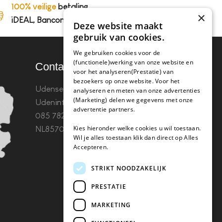
100% veilige
betaling,
×
iDEAL, Bancontact en op rekening
Deze website maakt
gebruik van cookies.
We gebruiken cookies voor de
(functionele)werking van onze website en
Contact
voor het analyseren(Prestatie) van
bezoekers op onze website. Voor het
Udenseweg 8B 5405 PA
analyseren en meten van onze advertenties
(Marketing) delen we gegevens met onze
Uden
info(@)koffie-tabletten.nl
Tel.
advertentie partners.
085 782 5578KvK 67529623 Btw:
Kies hieronder welke cookies u wil toestaan.
NL857053759B01
Wil je alles toestaan klik dan direct op Alles
Accepteren.
STRIKT NOODZAKELIJK
PRESTATIE
MARKETING