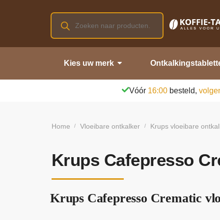
Kies uw merk
Ontkalkingstablett
Vóór
16:00
besteld,
volge
Home
Vloeibare ontkalker
Krups vloeibare ontkal
/
/
Krups Cafepresso Cre
Krups Cafepresso Crematic vloe