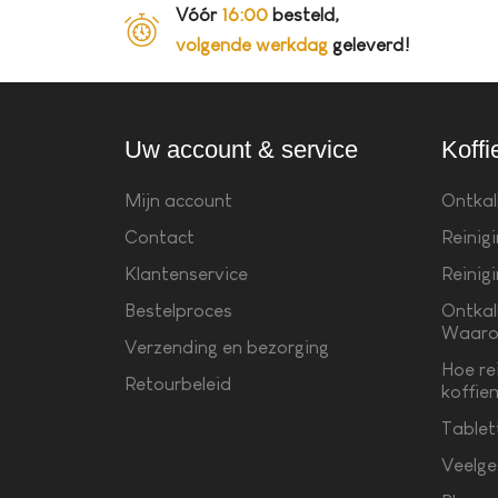
Vóór
16:00
besteld,
volgende werkdag
geleverd!
Uw account & service
Koffi
Mijn account
Ontkal
Contact
Reinig
Klantenservice
Reinig
Bestelproces
Ontkal
Waaro
Verzending en bezorging
Hoe re
Retourbeleid
koffie
Tablet
Veelge