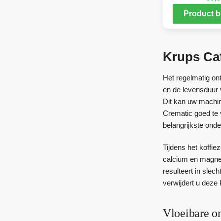
Product b
Krups Ca
Het regelmatig on
en de levensduur v
Dit kan uw machin
Crematic goed te v
belangrijkste on
Tijdens het koffi
calcium en magnes
resulteert in slec
verwijdert u deze 
Vloeibare o