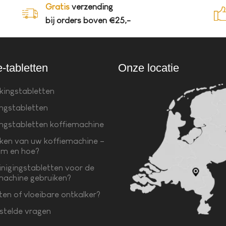
Gratis
verzending
bij orders boven €25,-
e-tabletten
Onze locatie
kingstabletten
ingstabletten
ingstabletten koffiemachine
ken van uw koffiemachine –
m en hoe?
inigingstabletten voor de
machine gebruiken?
ten of vloeibare ontkalker?
stelde vragen