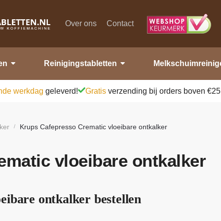
Over ons
Contact
en
Reinigingstabletten
Melkschuimreinig
nde werkdag
geleverd!
Gratis
verzending bij orders boven €25
ker
Krups Cafepresso Crematic vloeibare ontkalker
/
matic vloeibare ontkalker
ibare ontkalker bestellen