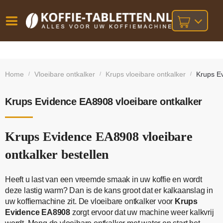
Vóór
Gratis
14 dagen
verzending
omruilgarantie!
16:00
Home
Vloeibare ontkalker
Krups vloeibare ontkalker
Krups Ev
/
/
/
bij orders
besteld,
volgende
boven
werkdag
€25,-
geleverd!
Krups Evidence EA8908 vloeibare ontkalker
Krups Evidence EA8908 vloeibare
ontkalker bestellen
Heeft u last van een vreemde smaak in uw koffie en wordt
deze lastig warm? Dan is de kans groot dat er kalkaanslag in
uw koffiemachine zit. De vloeibare ontkalker voor
Krups
Evidence EA8908
zorgt ervoor dat uw machine weer kalkvrij