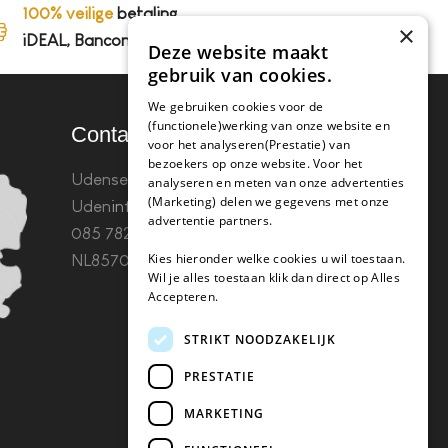
100% veilige
betaling,
×
iDEAL, Bancontact en op rekening
Deze website maakt
gebruik van cookies.
We gebruiken cookies voor de
(functionele)werking van onze website en
Contact
voor het analyseren(Prestatie) van
bezoekers op onze website. Voor het
Udenseweg 8B 5405 PA
analyseren en meten van onze advertenties
(Marketing) delen we gegevens met onze
Uden
info(@)koffie-tabletten.nl
Tel.
advertentie partners.
085 782 5578KvK 67529623 Btw:
Kies hieronder welke cookies u wil toestaan.
NL857053759B01
Wil je alles toestaan klik dan direct op Alles
Accepteren.
STRIKT NOODZAKELIJK
PRESTATIE
MARKETING