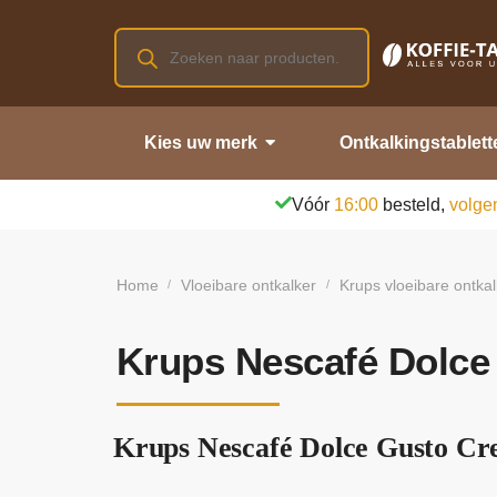
Kies uw merk
Ontkalkingstablett
Vóór
16:00
besteld,
volge
Home
Vloeibare ontkalker
Krups vloeibare ontkal
/
/
Krups Nescafé Dolce 
Krups Nescafé Dolce Gusto Crea