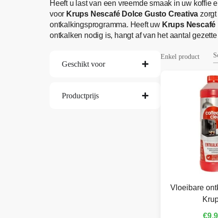
Heeft u last van een vreemde smaak in uw koffie e
voor
Krups Nescafé Dolce Gusto Creativa
zorgt
ontkalkingsprogramma. Heeft uw
Krups Nescafé 
ontkalken nodig is, hangt af van het aantal geze
Enkel product
Geschikt voor
Productprijs
Vloeibare ont
Kru
€
9,