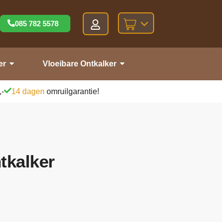
085 782 5578
er
Vloeibare Ontkalker
,-
14 dagen
omruilgarantie!
tkalker