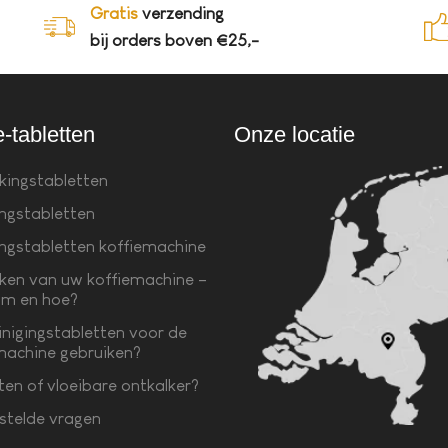
Gratis
verzending
bij orders boven €25,-
e-tabletten
Onze locatie
kingstabletten
ingstabletten
ingstabletten koffiemachine
ken van uw koffiemachine –
m en hoe?
inigingstabletten voor de
machine gebruiken?
ten of vloeibare ontkalker?
stelde vragen