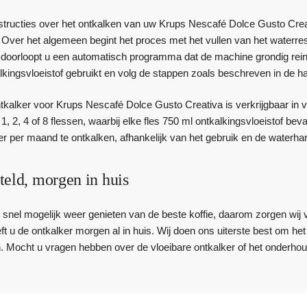
nstructies over het ontkalken van uw Krups Nescafé Dolce Gusto Crea
. Over het algemeen begint het proces met het vullen van het waterr
 doorloopt u een automatisch programma dat de machine grondig reinigt
kingsvloeistof gebruikt en volg de stappen zoals beschreven in de ha
tkalker voor Krups Nescafé Dolce Gusto Creativa is verkrijgbaar in v
, 2, 4 of 8 flessen, waarbij elke fles 750 ml ontkalkingsvloeistof b
r per maand te ontkalken, afhankelijk van het gebruik en de waterha
teld, morgen in huis
zo snel mogelijk weer genieten van de beste koffie, daarom zorgen wij 
eft u de ontkalker morgen al in huis. Wij doen ons uiterste best om h
. Mocht u vragen hebben over de vloeibare ontkalker of het onderh