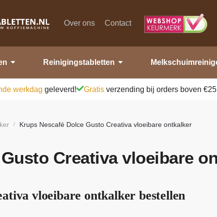
Over ons
Contact
en
Reinigingstabletten
Melkschuimreinig
nde werkdag
geleverd!
Gratis
verzending bij orders boven €25
ker
Krups Nescafé Dolce Gusto Creativa vloeibare ontkalker
/
Gusto Creativa vloeibare on
tiva vloeibare ontkalker bestellen