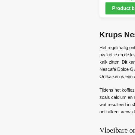
Product b
Krups Nes
Het regelmatig on
uw koffie en de le
kalk zitten. Dit 
Nescafé Dolce Gus
Ontkalken is een 
Tijdens het koffi
zoals calcium en 
wat resulteert in 
ontkalken, verwijd
Vloeibare o