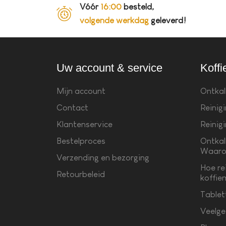
Vóór
16:00
besteld,
volgende werkdag
geleverd!
Uw account & service
Koffi
Mijn account
Ontkal
Contact
Reinig
Klantenservice
Reinig
Bestelproces
Ontkal
Waaro
Verzending en bezorging
Hoe re
Retourbeleid
koffie
Tablet
Veelge