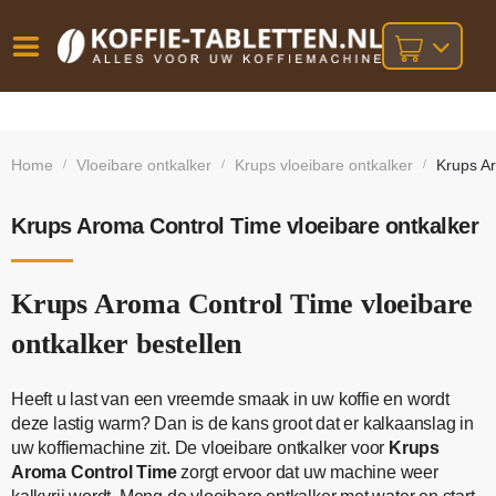
Vóór
Gratis
14 dagen
verzending
omruilgarantie!
16:00
Home
Vloeibare ontkalker
Krups vloeibare ontkalker
Krups Ar
/
/
/
bij orders
besteld,
volgende
boven
werkdag
€25,-
geleverd!
Krups Aroma Control Time vloeibare ontkalker
Krups Aroma Control Time vloeibare
ontkalker bestellen
Heeft u last van een vreemde smaak in uw koffie en wordt
deze lastig warm? Dan is de kans groot dat er kalkaanslag in
uw koffiemachine zit. De vloeibare ontkalker voor
Krups
Aroma Control Time
zorgt ervoor dat uw machine weer