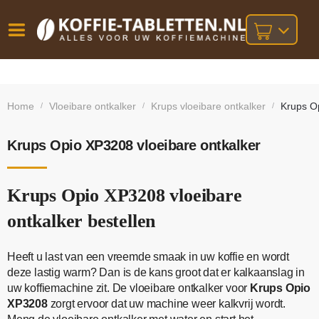
Vóór
Gratis
14 dagen
verzending
omruilgarantie!
16:00
Home
Vloeibare ontkalker
Krups vloeibare ontkalker
Krups Op
/
/
/
bij orders
besteld,
volgende
boven
werkdag
€25,-
geleverd!
Krups Opio XP3208 vloeibare ontkalker
Krups Opio XP3208 vloeibare
ontkalker bestellen
Heeft u last van een vreemde smaak in uw koffie en wordt
deze lastig warm? Dan is de kans groot dat er kalkaanslag in
uw koffiemachine zit. De vloeibare ontkalker voor
Krups Opio
XP3208
zorgt ervoor dat uw machine weer kalkvrij wordt.