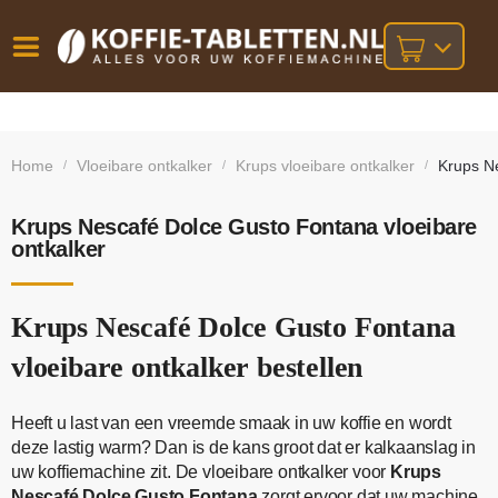
Vóór
Gratis
14 dagen
verzending
omruilgarantie!
16:00
Home
Vloeibare ontkalker
Krups vloeibare ontkalker
Krups Ne
/
/
/
bij orders
besteld,
volgende
boven
werkdag
€25,-
geleverd!
Krups Nescafé Dolce Gusto Fontana vloeibare
ontkalker
Krups Nescafé Dolce Gusto Fontana
vloeibare ontkalker bestellen
Heeft u last van een vreemde smaak in uw koffie en wordt
deze lastig warm? Dan is de kans groot dat er kalkaanslag in
uw koffiemachine zit. De vloeibare ontkalker voor
Krups
Nescafé Dolce Gusto Fontana
zorgt ervoor dat uw machine