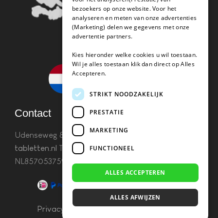
bezoekers op onze website. Voor het
analyseren en meten van onze advertenties
(Marketing) delen we gegevens met onze
advertentie partners.
Kies hieronder welke cookies u wil toestaan.
Wil je alles toestaan klik dan direct op Alles
Accepteren.
STRIKT NOODZAKELIJK
Contact
PRESTATIE
MARKETING
Udenseweg 8B 5405 PA Uden
info(@)koffie-
tabletten.nl
Tel. 085 782 5578KvK 67529623 Btw:
FUNCTIONEEL
NL857053759B01
ALLES ACCEPTEREN
ALLES AFWIJZEN
Privacy & Cookies
–
Algemene Voorwaarden